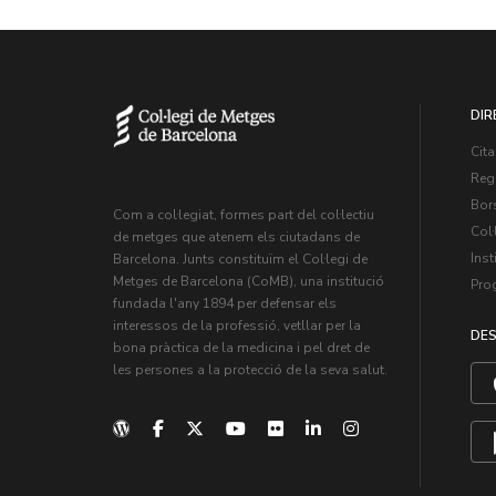
DIR
Cita
Regi
Bors
Com a col·legiat, formes part del col·lectiu
Col·
de metges que atenem els ciutadans de
Inst
Barcelona. Junts constituïm el Col·legi de
Metges de Barcelona (CoMB), una institució
Pro
fundada l'any 1894 per defensar els
interessos de la professió, vetllar per la
DES
bona pràctica de la medicina i pel dret de
les persones a la protecció de la seva salut.