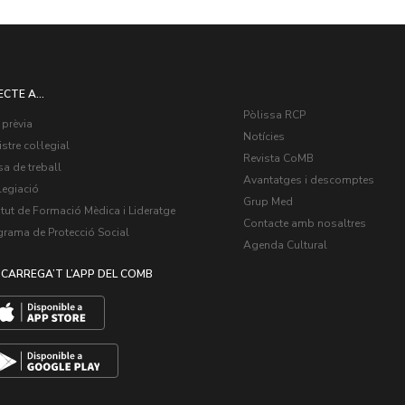
ECTE A...
Pòlissa RCP
 prèvia
Notícies
stre col·legial
Revista CoMB
a de treball
Avantatges i descomptes
legiació
Grup Med
itut de Formació Mèdica i Lideratge
Contacte amb nosaltres
grama de Protecció Social
Agenda Cultural
CARREGA’T L’APP DEL COMB