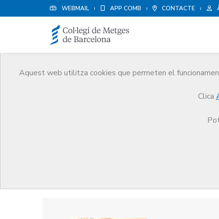
WEBMAIL
APP COMB
CONTACTE
Aquest web utilitza cookies que permeten el funcionament 
Premis
Clica
El CoMB
Premis
Guardonat Edició 2014
Pot
Guardonat Edició 2014