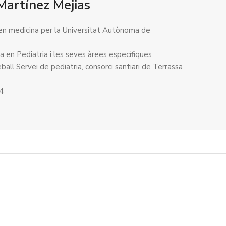
Martínez Mejias
 en medicina per la Universitat Autònoma de
ta en Pediatria i les seves àrees específiques
ball Servei de pediatria, consorci santiari de Terrassa
14