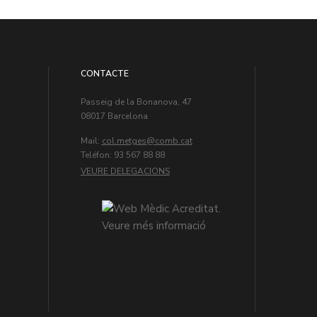
CONTACTE
Passeig de la Bonanova, 47
08017 Barcelona
Mail:
col.metges
Teléfon: 93 567 88 88
VEURE DELEGACIONS