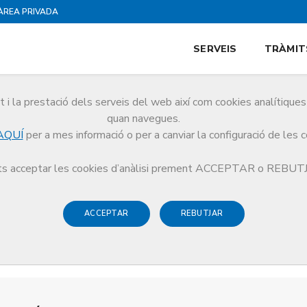
ÀREA PRIVADA
SERVEIS
TRÀMIT
i la prestació dels serveis del web així com cookies analítiqu
quan navegues.
AQUÍ
per a mes informació o per a canviar la configuració de les 
s acceptar les cookies d’anàlisi prement ACCEPTAR o REBU
ACCEPTAR
REBUTJAR