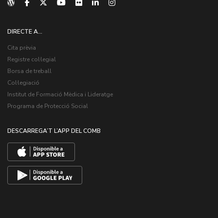
DIRECTE A...
Cita prèvia
Registre col·legial
Borsa de treball
Col·legiació
Institut de Formació Mèdica i Lideratge
Programa de Protecció Social
DESCARREGA’T L’APP DEL COMB