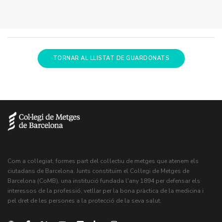
TORNAR AL LLISTAT DE GUARDONATS
Com a col·legiat, formes part del col·lectiu de metges que atenem els
ciutadans de Barcelona. Junts constituïm el Col·legi de Metges de
Barcelona (CoMB), una institució fundada l'any 1894 per defensar els
interessos de la professió, vetllar per la bona pràctica de la medicina i
pel dret de les persones a la protecció de la seva salut.