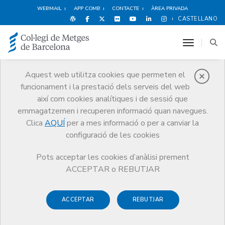
WEBMAIL
APP COMB
CONTACTE
ÀREA PRIVADA
CASTELLANO
toggle n
Aquest web utilitza cookies que permeten el
funcionament i la prestació dels serveis del web
Premis
així com cookies analítiques i de sessió que
El CoMB
Premis
Guardonat Edició 2011
emmagatzemen i recuperen informació quan navegues.
Clica
AQUÍ
per a mes informació o per a canviar la
configuració de les cookies
Pots acceptar les cookies d’anàlisi prement
Guardonat Edició 2011
ACCEPTAR o REBUTJAR
ACCEPTAR
REBUTJAR