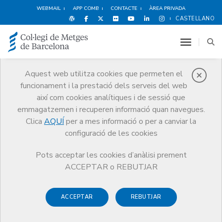
WEBMAIL
APP COMB
CONTACTE
ÀREA PRIVADA
CASTELLANO
toggle n
Aquest web utilitza cookies que permeten el
funcionament i la prestació dels serveis del web
Premis
així com cookies analítiques i de sessió que
El CoMB
Premis
Guardonat Edició 2011
emmagatzemen i recuperen informació quan navegues.
Clica
AQUÍ
per a mes informació o per a canviar la
configuració de les cookies
Pots acceptar les cookies d’anàlisi prement
Guardonat Edició 2011
ACCEPTAR o REBUTJAR
ACCEPTAR
REBUTJAR