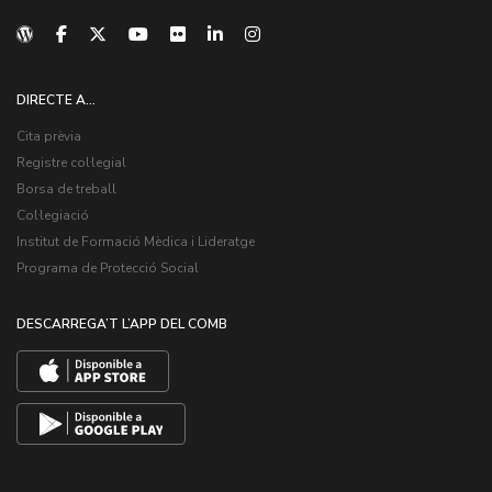
DIRECTE A...
Cita prèvia
Registre col·legial
Borsa de treball
Col·legiació
Institut de Formació Mèdica i Lideratge
Programa de Protecció Social
DESCARREGA’T L’APP DEL COMB