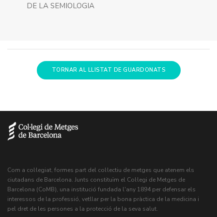
DE LA SEMIOLOGIA
TORNAR AL LLISTAT DE GUARDONATS
Com a col·legiat, formes part del col·lectiu de metges que atenem els
ciutadans de Barcelona. Junts constituïm el Col·legi de Metges de
Barcelona (CoMB), una institució fundada l'any 1894 per defensar els
interessos de la professió, vetllar per la bona pràctica de la medicina i
pel dret de les persones a la protecció de la seva salut.