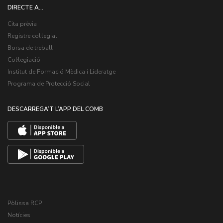
DIRECTE A...
Cita prèvia
Registre col·legial
Borsa de treball
Col·legiació
Institut de Formació Mèdica i Lideratge
Programa de Protecció Social
DESCARREGA’T L’APP DEL COMB
Pòlissa RCP
Notícies