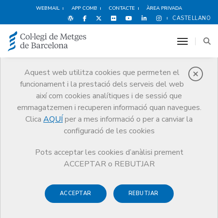
WEBMAIL
APP COMB
CONTACTE
ÀREA PRIVADA
CASTELLANO
toggle n
Aquest web utilitza cookies que permeten el
funcionament i la prestació dels serveis del web
Cultura i oci
així com cookies analítiques i de sessió que
Serveis
Altres serveis
Cultura i oci
Metges i literatura
emmagatzemen i recuperen informació quan navegues.
Crònica d'un metge al Marroc (1954-1958)
Clica
AQUÍ
per a mes informació o per a canviar la
configuració de les cookies
Pots acceptar les cookies d’anàlisi prement
ACCEPTAR o REBUTJAR
ACCEPTAR
REBUTJAR