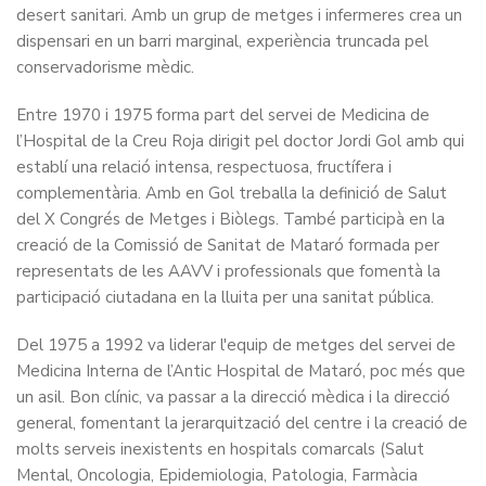
desert sanitari. Amb un grup de metges i infermeres crea un
dispensari en un barri marginal, experiència truncada pel
conservadorisme mèdic.
Entre 1970 i 1975 forma part del servei de Medicina de
l’Hospital de la Creu Roja dirigit pel doctor Jordi Gol amb qui
establí una relació intensa, respectuosa, fructífera i
complementària. Amb en Gol treballa la definició de Salut
del X Congrés de Metges i Biòlegs. També participà en la
creació de la Comissió de Sanitat de Mataró formada per
representats de les AAVV i professionals que fomentà la
participació ciutadana en la lluita per una sanitat pública.
Del 1975 a 1992 va liderar l'equip de metges del servei de
Medicina Interna de l’Antic Hospital de Mataró, poc més que
un asil. Bon clínic, va passar a la direcció mèdica i la direcció
general, fomentant la jerarquització del centre i la creació de
molts serveis inexistents en hospitals comarcals (Salut
Mental, Oncologia, Epidemiologia, Patologia, Farmàcia