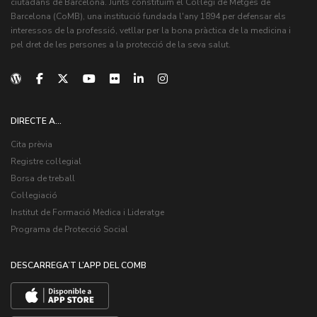
ciutadans de Barcelona. Junts constituïm el Col·legi de Metges de
Barcelona (CoMB), una institució fundada l'any 1894 per defensar els
interessos de la professió, vetllar per la bona pràctica de la medicina i
pel dret de les persones a la protecció de la seva salut.
DIRECTE A...
Cita prèvia
Registre col·legial
Borsa de treball
Col·legiació
Institut de Formació Mèdica i Lideratge
Programa de Protecció Social
DESCARREGA’T L’APP DEL COMB