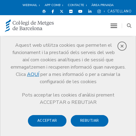
WEBMAIL
APP COMB
CONTACTE
ÀREA PRIVADA
CASTELLANO
toggle n
Aquest web utilitza cookies que permeten el
funcionament i la prestació dels serveis del web
Obituaris
així com cookies analítiques i de sessió que
Comunicació
Obituaris
Josep Maria Teniente i Noguera
emmagatzemen i recuperen informació quan navegues.
Clica
AQUÍ
per a mes informació o per a canviar la
configuració de les cookies
Pots acceptar les cookies d’anàlisi prement
ACCEPTAR o REBUTJAR
ACCEPTAR
REBUTJAR