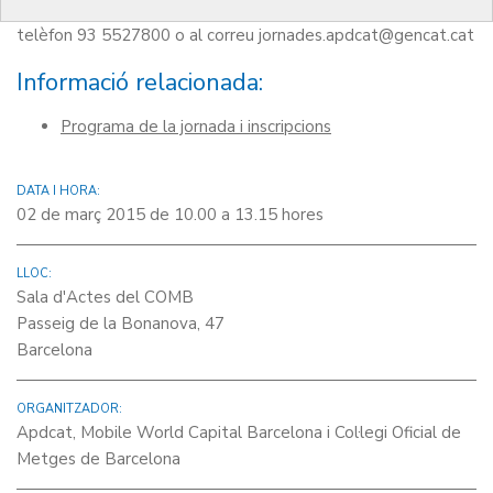
L’assistència és lliure, però es requereix inscripció prèvia al
telèfon 93 5527800 o al correu jornades.apdcat@gencat.cat
Informació relacionada:
Programa de la jornada i inscripcions
DATA I HORA:
02 de març 2015 de 10.00 a 13.15 hores
LLOC:
Sala d'Actes del COMB
Passeig de la Bonanova, 47
Barcelona
ORGANITZADOR:
Apdcat, Mobile World Capital Barcelona i Col·legi Oficial de
Metges de Barcelona