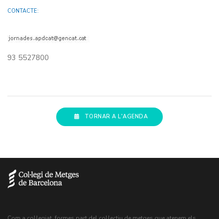
CONTACTE:
93 5527800
TORNAR A L'AGENDA
Com a col·legiat, formes part del col·lectiu de metges que atenem els