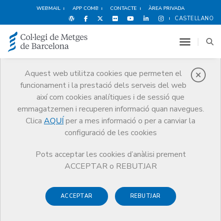
WEBMAIL
APP COMB
CONTACTE
ÀREA PRIVADA
CASTELLANO
toggle n
Aquest web utilitza cookies que permeten el
funcionament i la prestació dels serveis del web
Agenda
així com cookies analítiques i de sessió que
Comunicació
Agenda
emmagatzemen i recuperen informació quan navegues.
Les tecnologies mòbils en l'àmbit de la salut (Mobile Health)
Clica
AQUÍ
per a mes informació o per a canviar la
configuració de les cookies
Pots acceptar les cookies d’anàlisi prement
ACCEPTAR o REBUTJAR
Les tecnologies mòbils en
l'àmbit de la salut (Mobile
ACCEPTAR
REBUTJAR
Health)