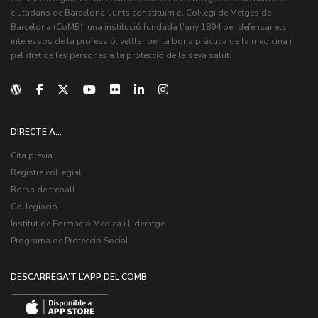
ciutadans de Barcelona. Junts constituïm el Col·legi de Metges de
Barcelona (CoMB), una institució fundada l'any 1894 per defensar els
interessos de la professió, vetllar per la bona pràctica de la medicina i
pel dret de les persones a la protecció de la seva salut.
DIRECTE A...
Cita prèvia
Registre col·legial
Borsa de treball
Col·legiació
Institut de Formació Mèdica i Lideratge
Programa de Protecció Social
DESCARREGA’T L’APP DEL COMB