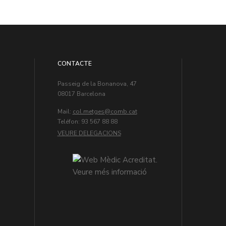
CONTACTE
Passeig de la Bonanova, 47
08017 Barcelona
Mail:
col.metges
Teléfon: 93 567 88 88
VEURE DELEGACIONS