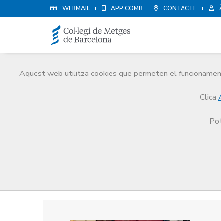
WEBMAIL
APP COMB
CONTACTE
Aquest web utilitza cookies que permeten el funcionament 
Premis
Clica
El CoMB
Premis
Guardonat Edició 2022
Pot
Guardonat Edició 2022