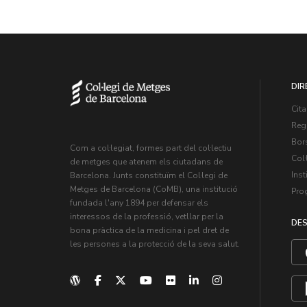
DIR
Cita
Regi
Bors
Com a col·legiat, formes part del col·lectiu
Col·
de metges que atenem els ciutadans de
Inst
Barcelona. Junts constituïm el Col·legi de
Metges de Barcelona (CoMB), una institució
Pro
fundada l'any 1894 per defensar els
interessos de la professió, vetllar per la
DES
bona pràctica de la medicina i pel dret de
les persones a la protecció de la seva salut.