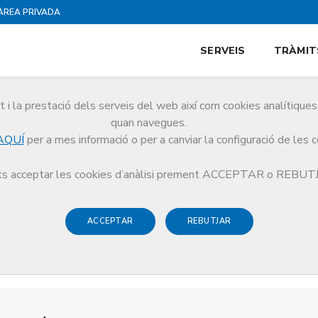
ÀREA PRIVADA
SERVEIS
TRÀMIT
i la prestació dels serveis del web així com cookies analítiqu
quan navegues.
AQUÍ
per a mes informació o per a canviar la configuració de les 
s acceptar les cookies d’anàlisi prement ACCEPTAR o REBU
ACCEPTAR
REBUTJAR