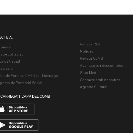
ECTE A...
Pòlissa RCP
 prèvia
Notícies
stre col·legial
Revista CoMB
a de treball
Avantatges i descomptes
legiació
Grup Med
itut de Formació Mèdica i Lideratge
Contacte amb nosaltres
grama de Protecció Social
Agenda Cultural
CARREGA’T L’APP DEL COMB