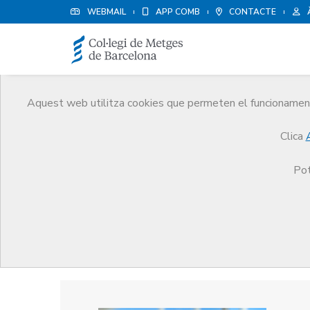
WEBMAIL
APP COMB
CONTACTE
Aquest web utilitza cookies que permeten el funcionament 
Premis
Clica
El CoMB
Premis
Guardonat Edició 2022
Pot
Guardonat Edició 2022