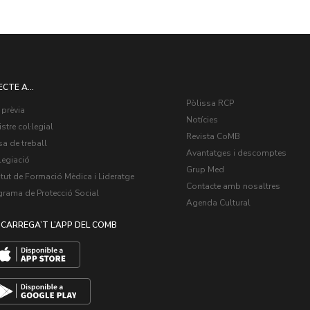
ECTE A...
Pòlissa RCP
 prèvia
Notícies
stre col·legial
Revista CoMB
a de treball
Avantatges i descomptes
legiació
Grup Med
itut de Formació Mèdica i Lideratge
Contacte amb nosaltres
grama de Protecció Social
Agenda Cultural
CARREGA’T L’APP DEL COMB