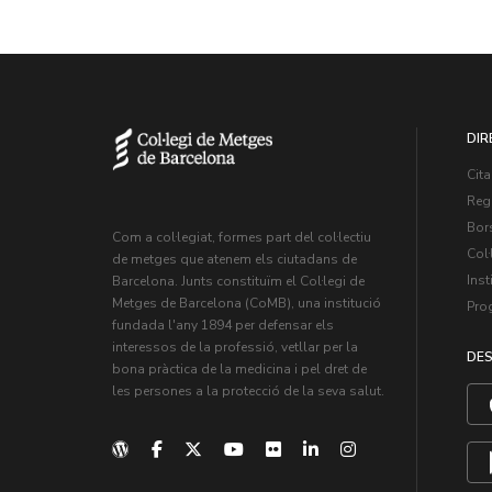
DIR
Cita
Regi
Bors
Com a col·legiat, formes part del col·lectiu
Col·
de metges que atenem els ciutadans de
Inst
Barcelona. Junts constituïm el Col·legi de
Metges de Barcelona (CoMB), una institució
Pro
fundada l'any 1894 per defensar els
interessos de la professió, vetllar per la
DES
bona pràctica de la medicina i pel dret de
les persones a la protecció de la seva salut.