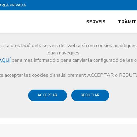
ÀREA PRIVADA
SERVEIS
TRÀMIT
i la prestació dels serveis del web així com cookies analítiqu
quan navegues.
AQUÍ
per a mes informació o per a canviar la configuració de les 
s acceptar les cookies d’anàlisi prement ACCEPTAR o REBU
ACCEPTAR
REBUTJAR