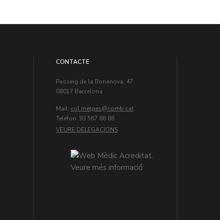
CONTACTE
Passeig de la Bonanova, 47
08017 Barcelona
Mail:
col.metges
Teléfon: 93 567 88 88
VEURE DELEGACIONS