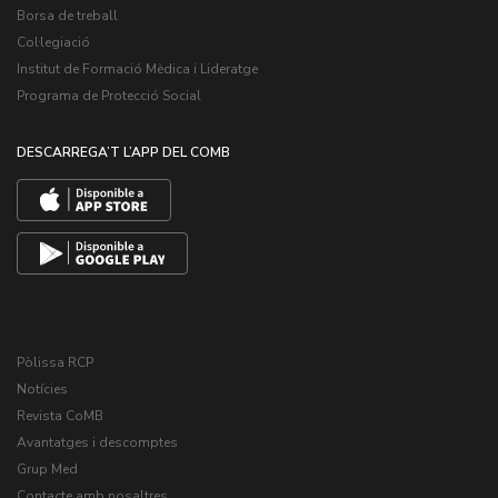
Borsa de treball
Col·legiació
Institut de Formació Mèdica i Lideratge
Programa de Protecció Social
DESCARREGA’T L’APP DEL COMB
Pòlissa RCP
Notícies
Revista CoMB
Avantatges i descomptes
Grup Med
Contacte amb nosaltres