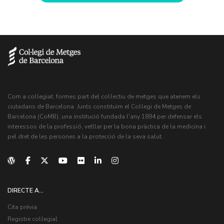
Com a col·legiat, formes part del col·lectiu de metges que atenem els
ciutadans de Barcelona. Junts constituïm el Col·legi de Metges de
Barcelona (CoMB), una institució fundada l'any 1894 per defensar els
interessos de la professió, vetllar per la bona pràctica de la medicina i
pel dret de les persones a la protecció de la seva salut.
DIRECTE A...
Cita prèvia
Registre col·legial