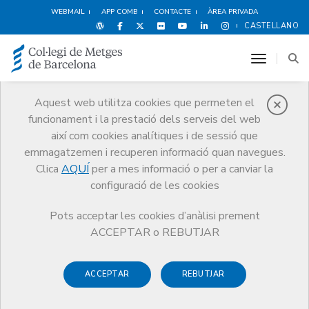
WEBMAIL
APP COMB
CONTACTE
ÀREA PRIVADA
CASTELLANO
toggle n
Aquest web utilitza cookies que permeten el
funcionament i la prestació dels serveis del web
Premis
així com cookies analítiques i de sessió que
El CoMB
Premis
Guardonat Edició 2022
emmagatzemen i recuperen informació quan navegues.
Clica
AQUÍ
per a mes informació o per a canviar la
configuració de les cookies
Pots acceptar les cookies d’anàlisi prement
Guardonat Edició 2022
ACCEPTAR o REBUTJAR
ACCEPTAR
REBUTJAR