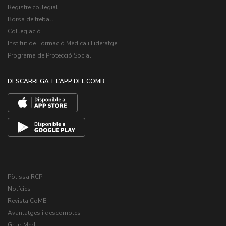
Registre col·legial
Borsa de treball
Col·legiació
Institut de Formació Mèdica i Lideratge
Programa de Protecció Social
DESCARREGA’T L’APP DEL COMB
Pòlissa RCP
Notícies
Revista CoMB
Avantatges i descomptes
Grup Med