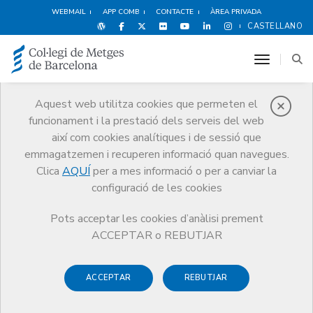
WEBMAIL
APP COMB
CONTACTE
ÀREA PRIVADA
CASTELLANO
toggle n
Aquest web utilitza cookies que permeten el
funcionament i la prestació dels serveis del web
Premis
així com cookies analítiques i de sessió que
El CoMB
Premis
Guardonat Edició 2022
emmagatzemen i recuperen informació quan navegues.
Clica
AQUÍ
per a mes informació o per a canviar la
configuració de les cookies
Pots acceptar les cookies d’anàlisi prement
Guardonat Edició 2022
ACCEPTAR o REBUTJAR
ACCEPTAR
REBUTJAR