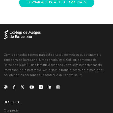
TORNAR AL LLISTAT DE GUARDONATS
Com a col·legiat, formes part del col·lectiu de metges que atenem els
ciutadans de Barcelona. Junts constituïm el Col·legi de Metges de
Barcelona (CoMB), una institució fundada l'any 1894 per defensar els
interessos de la professió, vetllar per la bona pràctica de la medicina i
pel dret de les persones a la protecció de la seva salut.
DIRECTE A...
Cita prèvia