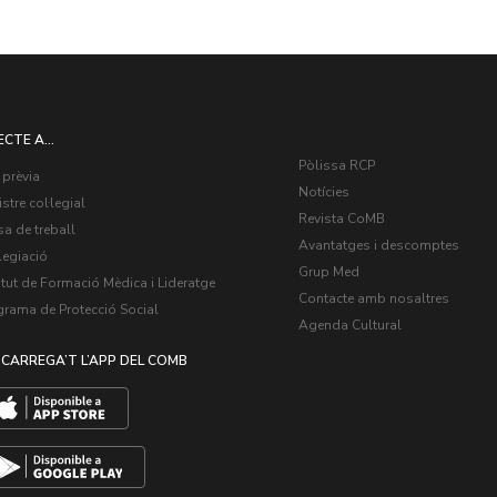
ECTE A...
Pòlissa RCP
 prèvia
Notícies
stre col·legial
Revista CoMB
a de treball
Avantatges i descomptes
legiació
Grup Med
itut de Formació Mèdica i Lideratge
Contacte amb nosaltres
grama de Protecció Social
Agenda Cultural
CARREGA’T L’APP DEL COMB