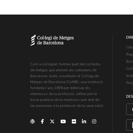
DIR
Cita
Regi
Bors
Com a col·legiat, formes part del col·lectiu
Col·
de metges que atenem els ciutadans de
Inst
Barcelona. Junts constituïm el Col·legi de
Metges de Barcelona (CoMB), una institució
Pro
fundada l'any 1894 per defensar els
interessos de la professió, vetllar per la
DES
bona pràctica de la medicina i pel dret de
les persones a la protecció de la seva salut.