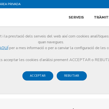
ÀREA PRIVADA
SERVEIS
TRÀMIT
i la prestació dels serveis del web així com cookies analítiqu
quan navegues.
AQUÍ
per a mes informació o per a canviar la configuració de les 
s acceptar les cookies d’anàlisi prement ACCEPTAR o REBU
ACCEPTAR
REBUTJAR