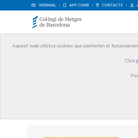
WEBMAIL
APP COMB
CONTACTE
Aquest web utilitza cookies que permeten el funcionament 
Premis
Clica
El CoMB
Premis
Guardonat Edició 2022
Pot
Guardonat Edició 2022