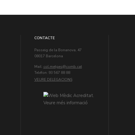
CONTACTE
Passeig de la Bonanova, 47
08017 Barcelona
Mail:
col.metges
Teléfon: 93 567 88 88
VEURE DELEGACIONS