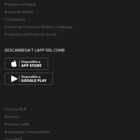
Registre col·legial
Borsa de treball
Col·legiació
Institut de Formació Mèdica i Lideratge
Programa de Protecció Social
DESCARREGA’T L’APP DEL COMB
Pòlissa RCP
Notícies
Revista CoMB
Avantatges i descomptes
Grup Med