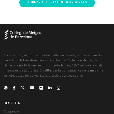
TORNAR AL LLISTAT DE GUARDONATS
Com a col·legiat, formes part del col·lectiu de metges que atenem els
ciutadans de Barcelona. Junts constituïm el Col·legi de Metges de
Barcelona (CoMB), una institució fundada l'any 1894 per defensar els
interessos de la professió, vetllar per la bona pràctica de la medicina i
pel dret de les persones a la protecció de la seva salut.
DIRECTE A...
Cita prèvia