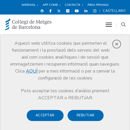
WEBMAIL
APP COMB
CONTACTE
ÀREA PRIVADA
CASTELLANO
toggle n
Aquest web utilitza cookies que permeten el
funcionament i la prestació dels serveis del web
Premis
així com cookies analítiques i de sessió que
El CoMB
Premis
Guardonat Edició 2022
emmagatzemen i recuperen informació quan navegues.
Clica
AQUÍ
per a mes informació o per a canviar la
configuració de les cookies
Pots acceptar les cookies d’anàlisi prement
Guardonat Edició 2022
ACCEPTAR o REBUTJAR
ACCEPTAR
REBUTJAR