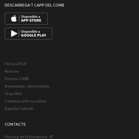
DESCARREGA’T L’APP DEL COMB
Pòlissa RCP
Notícies
Revista CoMB
Avantatges i descomptes
Grup Med
Contacte amb nosaltres
Agenda Cultural
CONTACTE
Passeig de la Bonanova, 47