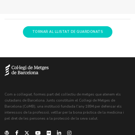
TORNAR AL LLISTAT DE GUARDONATS
Com a col·legiat, formes part del col·lectiu de metges que atenem els
ciutadans de Barcelona. Junts constituïm el Col·legi de Metges de
Barcelona (CoMB), una institució fundada l'any 1894 per defensar els
interessos de la professió, vetllar per la bona pràctica de la medicina i
pel dret de les persones a la protecció de la seva salut.