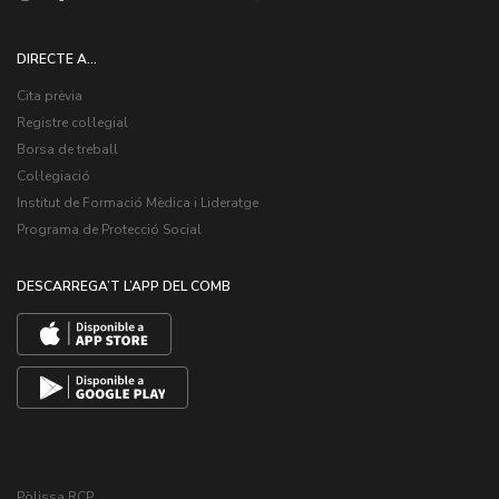
DIRECTE A...
Cita prèvia
Registre col·legial
Borsa de treball
Col·legiació
Institut de Formació Mèdica i Lideratge
Programa de Protecció Social
DESCARREGA’T L’APP DEL COMB
Pòlissa RCP