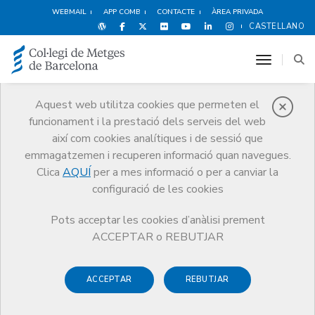
WEBMAIL
APP COMB
CONTACTE
ÀREA PRIVADA
CASTELLANO
toggle n
Aquest web utilitza cookies que permeten el
funcionament i la prestació dels serveis del web
Premis
així com cookies analítiques i de sessió que
El CoMB
Premis
Guardonat Edició 2016
emmagatzemen i recuperen informació quan navegues.
Clica
AQUÍ
per a mes informació o per a canviar la
configuració de les cookies
Pots acceptar les cookies d’anàlisi prement
Guardonat Edició 2016
ACCEPTAR o REBUTJAR
ACCEPTAR
REBUTJAR