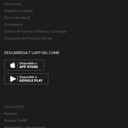
Cita prèvia
Registre col·legial
Borsa de treball
Col·legiació
Institut de Formació Mèdica i Lideratge
Programa de Protecció Social
DESCARREGA’T L’APP DEL COMB
Pòlissa RCP
Notícies
Revista CoMB
Avantatges i descomptes