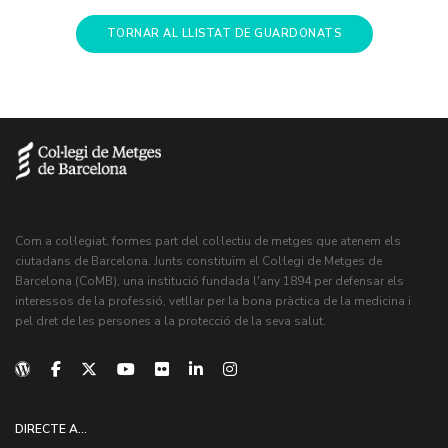
TORNAR AL LLISTAT DE GUARDONATS
Com a col·legiat, formes part del col·lectiu de metges que atenem els
ciutadans de Barcelona. Junts constituïm el Col·legi de Metges de
Barcelona (CoMB), una institució fundada l'any 1894 per defensar els
interessos de la professió, vetllar per la bona pràctica de la medicina i
pel dret de les persones a la protecció de la seva salut.
DIRECTE A...