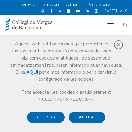
WEBMAIL
APP COMB
CONTACTE
ÀREA PRIVADA
CASTELLANO
toggle n
Aquest web utilitza cookies que permeten el
funcionament i la prestació dels serveis del web
Premis
així com cookies analítiques i de sessió que
El CoMB
Premis
Guardonat Edició 2016
emmagatzemen i recuperen informació quan navegues.
Clica
AQUÍ
per a mes informació o per a canviar la
configuració de les cookies
Pots acceptar les cookies d’anàlisi prement
Guardonat Edició 2016
ACCEPTAR o REBUTJAR
ACCEPTAR
REBUTJAR