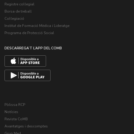
Registre col·legial
Borsa de treball
Col·legiació
Institut de Formació Mèdica i Lideratge
Programa de Protecció Social
DESCARREGA’T L’APP DEL COMB
Pòlissa RCP
Notícies
Revista CoMB
Avantatges i descomptes
Grup Med