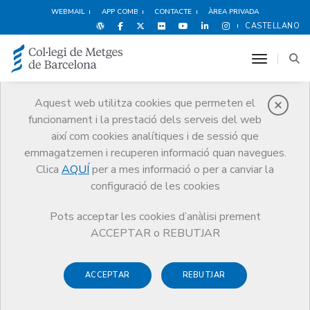
WEBMAIL
APP COMB
CONTACTE
ÀREA PRIVADA
CASTELLANO
toggle n
Aquest web utilitza cookies que permeten el
funcionament i la prestació dels serveis del web
Premis
així com cookies analítiques i de sessió que
El CoMB
Premis
Guardonat Edició 2016
emmagatzemen i recuperen informació quan navegues.
Clica
AQUÍ
per a mes informació o per a canviar la
configuració de les cookies
Pots acceptar les cookies d’anàlisi prement
Guardonat Edició 2016
ACCEPTAR o REBUTJAR
ACCEPTAR
REBUTJAR