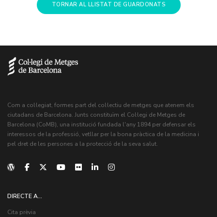
TORNAR AL LLISTAT DE GUARDONATS
Com a col·legiat, formes part del col·lectiu de metges que atenem els
ciutadans de Barcelona. Junts constituïm el Col·legi de Metges de
Barcelona (CoMB), una institució fundada l'any 1894 per defensar els
interessos de la professió, vetllar per la bona pràctica de la medicina i
pel dret de les persones a la protecció de la seva salut.
DIRECTE A...
Cita prèvia