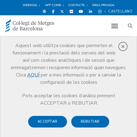
WEBMAIL
APP COMB
CONTACTE
ÀREA PRIVADA
CASTELLANO
toggle n
Aquest web utilitza cookies que permeten el
funcionament i la prestació dels serveis del web
Premis
així com cookies analítiques i de sessió que
El CoMB
Premis
Guardonat Edició 2016
emmagatzemen i recuperen informació quan navegues.
Clica
AQUÍ
per a mes informació o per a canviar la
configuració de les cookies
Pots acceptar les cookies d’anàlisi prement
Guardonat Edició 2016
ACCEPTAR o REBUTJAR
ACCEPTAR
REBUTJAR