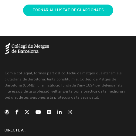
TORNAR AL LLISTAT DE GUARDONATS
Com a col·legiat, formes part del col·lectiu de metges que atenem els
ciutadans de Barcelona. Junts constituïm el Col·legi de Metges de
Barcelona (CoMB), una institució fundada l'any 1894 per defensar els
interessos de la professió, vetllar per la bona pràctica de la medicina i
pel dret de les persones a la protecció de la seva salut.
DIRECTE A...