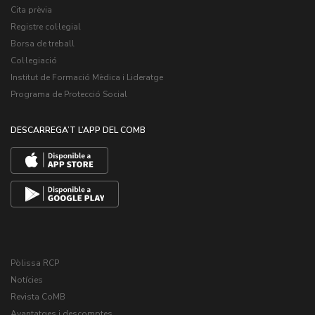
Cita prèvia
Registre col·legial
Borsa de treball
Col·legiació
Institut de Formació Mèdica i Lideratge
Programa de Protecció Social
DESCARREGA’T L’APP DEL COMB
Pòlissa RCP
Notícies
Revista CoMB
Avantatges i descomptes