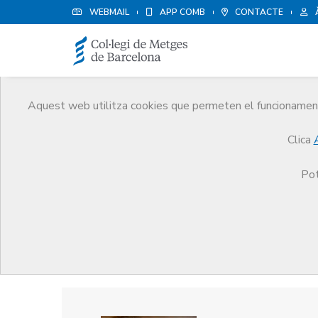
WEBMAIL
APP COMB
CONTACTE
Aquest web utilitza cookies que permeten el funcionament 
Premis
Clica
El CoMB
Premis
Guardonat Edició 2016
Pot
Guardonat Edició 2016