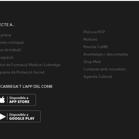
ECTE A...
Pòlissa RCP
 prèvia
Notícies
stre col·legial
Revista CoMB
a de treball
Avantatges i descomptes
legiació
Grup Med
itut de Formació Mèdica i Lideratge
Contacte amb nosaltres
grama de Protecció Social
Agenda Cultural
CARREGA’T L’APP DEL COMB