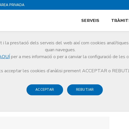
ÀREA PRIVADA
SERVEIS
TRÀMIT
i la prestació dels serveis del web així com cookies analítiqu
quan navegues.
AQUÍ
per a mes informació o per a canviar la configuració de les 
s acceptar les cookies d’anàlisi prement ACCEPTAR o REBU
ACCEPTAR
REBUTJAR