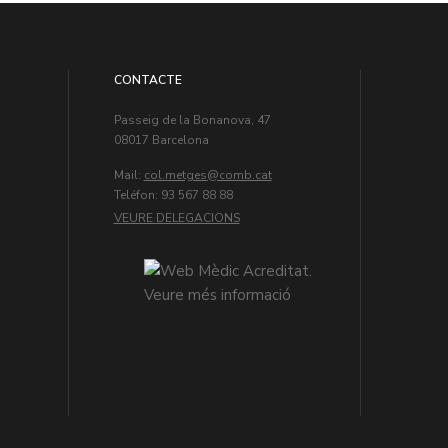
CONTACTE
Passeig de la Bonanova, 47
08017 Barcelona
Mail:
col.metges
Teléfon: 93 567 88 88
VEURE DELEGACIONS