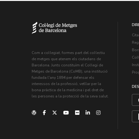
DIR
Cita
Regi
Bors
Com a col·legiat, formes part del col·lectiu
Col·
de metges que atenem els ciutadans de
Inst
Barcelona. Junts constituïm el Col·legi de
Metges de Barcelona (CoMB), una institució
Pro
fundada l'any 1894 per defensar els
interessos de la professió, vetllar per la
DES
bona pràctica de la medicina i pel dret de
les persones a la protecció de la seva salut.