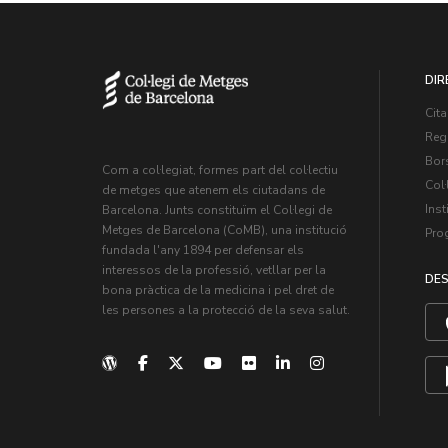
DIR
Cita
Regi
Bors
Com a col·legiat, formes part del col·lectiu
Col·
de metges que atenem els ciutadans de
Inst
Barcelona. Junts constituïm el Col·legi de
Metges de Barcelona (CoMB), una institució
Pro
fundada l'any 1894 per defensar els
interessos de la professió, vetllar per la
DES
bona pràctica de la medicina i pel dret de
les persones a la protecció de la seva salut.