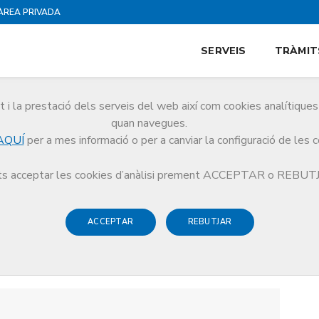
ÀREA PRIVADA
SERVEIS
TRÀMIT
i la prestació dels serveis del web així com cookies analítiqu
quan navegues.
AQUÍ
per a mes informació o per a canviar la configuració de les 
s acceptar les cookies d’anàlisi prement ACCEPTAR o REBU
ACCEPTAR
REBUTJAR