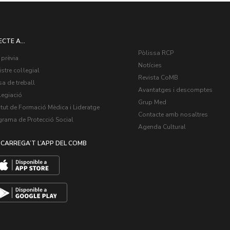
ECTE A...
Pòlissa RCP
 prèvia
Notícies
stre col·legial
Revista CoMB
a de treball
Avantatges i descomptes
legiació
Grup Med
itut de Formació Mèdica i Lideratge
Contacte amb nosaltres
grama de Protecció Social
Agenda Cultural
CARREGA’T L’APP DEL COMB