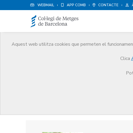
WEBMAIL
APP COMB
CONTACTE
Aquest web utilitza cookies que permeten el funcionament 
Premis
Clica
El CoMB
Premis
Guardonat Edició 2016
Pot
Guardonat Edició 2016