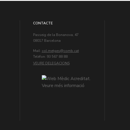
CONTACTE
Passeig de la Bonanova, 47
08017 Barcelona
Mail:
col.metges
Teléfon: 93 567 88 88
VEURE DELEGACIONS