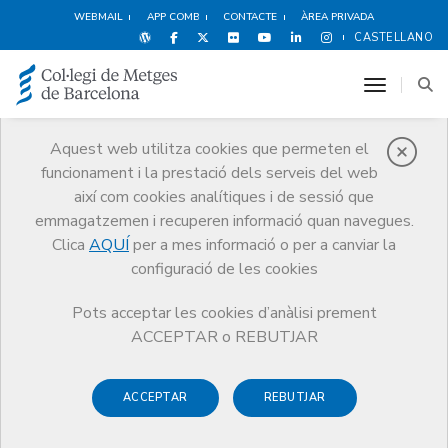
WEBMAIL
APP COMB
CONTACTE
ÀREA PRIVADA
CASTELLANO
toggle n
Aquest web utilitza cookies que permeten el
funcionament i la prestació dels serveis del web
Premis
així com cookies analítiques i de sessió que
El CoMB
Premis
Guardonat Edició 2016
emmagatzemen i recuperen informació quan navegues.
Clica
AQUÍ
per a mes informació o per a canviar la
configuració de les cookies
Pots acceptar les cookies d’anàlisi prement
Guardonat Edició 2016
ACCEPTAR o REBUTJAR
ACCEPTAR
REBUTJAR