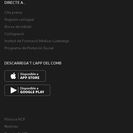
DIRECTE A...
Cita prèvia
Registre col·legial
Borsa de treball
Col·legiació
Institut de Formació Mèdica i Lideratge
Programa de Protecció Social
DESCARREGA’T L’APP DEL COMB
Pòlissa RCP
Notícies