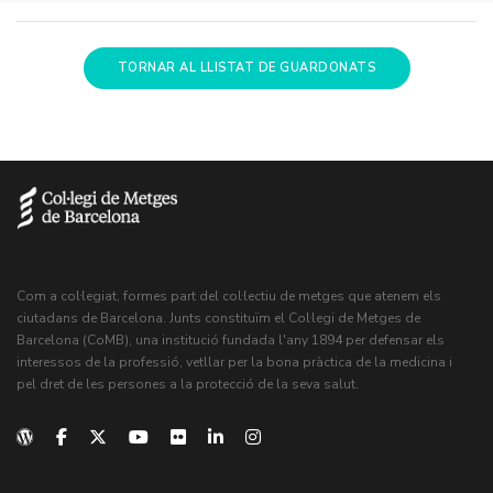
TORNAR AL LLISTAT DE GUARDONATS
Com a col·legiat, formes part del col·lectiu de metges que atenem els
ciutadans de Barcelona. Junts constituïm el Col·legi de Metges de
Barcelona (CoMB), una institució fundada l'any 1894 per defensar els
interessos de la professió, vetllar per la bona pràctica de la medicina i
pel dret de les persones a la protecció de la seva salut.