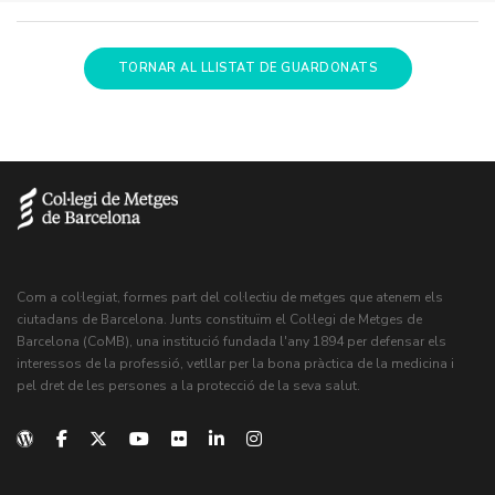
TORNAR AL LLISTAT DE GUARDONATS
Com a col·legiat, formes part del col·lectiu de metges que atenem els
ciutadans de Barcelona. Junts constituïm el Col·legi de Metges de
Barcelona (CoMB), una institució fundada l'any 1894 per defensar els
interessos de la professió, vetllar per la bona pràctica de la medicina i
pel dret de les persones a la protecció de la seva salut.