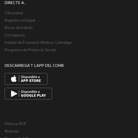
DIRECTE A...
Cita prèvia
Registre col·legial
Borsa de treball
Col·legiació
Institut de Formació Mèdica i Lideratge
Programa de Protecció Social
DESCARREGA’T L’APP DEL COMB
Pòlissa RCP
Notícies