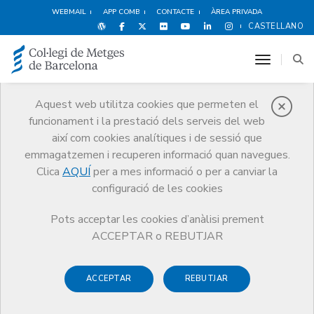
WEBMAIL
APP COMB
CONTACTE
ÀREA PRIVADA
CASTELLANO
toggle n
Aquest web utilitza cookies que permeten el
funcionament i la prestació dels serveis del web
Premis
així com cookies analítiques i de sessió que
El CoMB
Premis
Guardonat Edició 2016
emmagatzemen i recuperen informació quan navegues.
Clica
AQUÍ
per a mes informació o per a canviar la
configuració de les cookies
Pots acceptar les cookies d’anàlisi prement
Guardonat Edició 2016
ACCEPTAR o REBUTJAR
ACCEPTAR
REBUTJAR