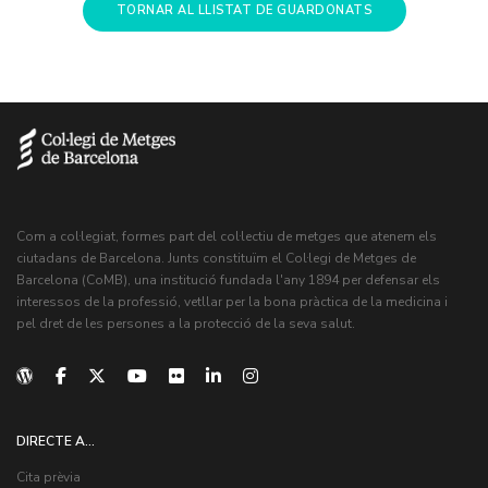
TORNAR AL LLISTAT DE GUARDONATS
Com a col·legiat, formes part del col·lectiu de metges que atenem els
ciutadans de Barcelona. Junts constituïm el Col·legi de Metges de
Barcelona (CoMB), una institució fundada l'any 1894 per defensar els
interessos de la professió, vetllar per la bona pràctica de la medicina i
pel dret de les persones a la protecció de la seva salut.
DIRECTE A...
Cita prèvia