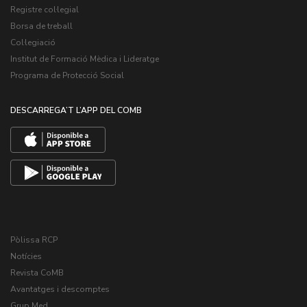
Registre col·legial
Borsa de treball
Col·legiació
Institut de Formació Mèdica i Lideratge
Programa de Protecció Social
DESCARREGA’T L’APP DEL COMB
Pòlissa RCP
Notícies
Revista CoMB
Avantatges i descomptes
Grup Med