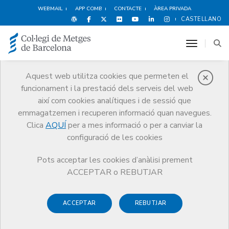
WEBMAIL
APP COMB
CONTACTE
ÀREA PRIVADA
CASTELLANO
toggle n
Aquest web utilitza cookies que permeten el
funcionament i la prestació dels serveis del web
Premis
així com cookies analítiques i de sessió que
El CoMB
Premis
Guardonat Edició 2016
emmagatzemen i recuperen informació quan navegues.
Clica
AQUÍ
per a mes informació o per a canviar la
configuració de les cookies
Pots acceptar les cookies d’anàlisi prement
Guardonat Edició 2016
ACCEPTAR o REBUTJAR
ACCEPTAR
REBUTJAR