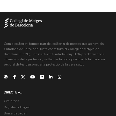
Com a col·legiat, formes part del col·lectiu de metges que atenem els
ciutadans de Barcelona. Junts constituïm el Col·legi de Metges de
Barcelona (CoMB), una institució fundada l'any 1894 per defensar els
interessos de la professió, vetllar per la bona pràctica de la medicina i
pel dret de les persones a la protecció de la seva salut.
DIRECTE A...
Cita prèvia
Registre col·legial
Borsa de treball