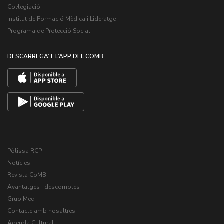
Col·legiació
Institut de Formació Mèdica i Lideratge
Programa de Protecció Social
DESCARREGA’T L’APP DEL COMB
Pòlissa RCP
Notícies
Revista CoMB
Avantatges i descomptes
Grup Med
Contacte amb nosaltres
Agenda Cultural