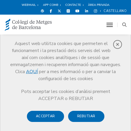
WEBMAIL
APP COMB
CONTACTE
ÀREA PRIVADA
CASTELLANO
toggle n
Aquest web utilitza cookies que permeten el
funcionament i la prestació dels serveis del web
Premis
així com cookies analítiques i de sessió que
El CoMB
Premis
Guardonat Edició 2008
emmagatzemen i recuperen informació quan navegues.
Clica
AQUÍ
per a mes informació o per a canviar la
configuració de les cookies
Pots acceptar les cookies d’anàlisi prement
Guardonat Edició 2008
ACCEPTAR o REBUTJAR
ACCEPTAR
REBUTJAR