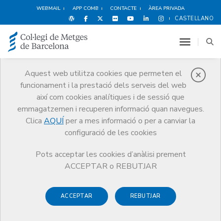
WEBMAIL
APP COMB
CONTACTE
ÀREA PRIVADA
CASTELLANO
toggle n
Aquest web utilitza cookies que permeten el
funcionament i la prestació dels serveis del web
Premis
així com cookies analítiques i de sessió que
El CoMB
Premis
Guardonat Edició 2008
emmagatzemen i recuperen informació quan navegues.
Clica
AQUÍ
per a mes informació o per a canviar la
configuració de les cookies
Pots acceptar les cookies d’anàlisi prement
Guardonat Edició 2008
ACCEPTAR o REBUTJAR
ACCEPTAR
REBUTJAR