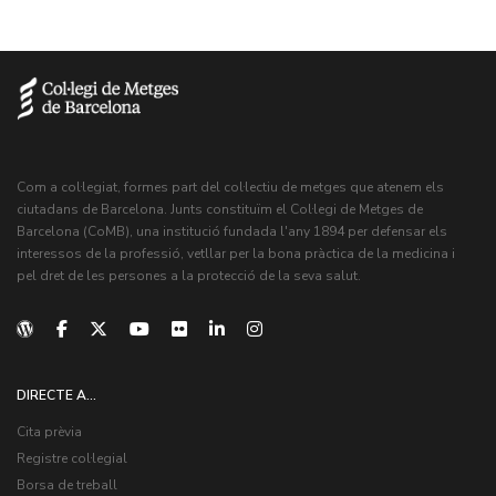
Com a col·legiat, formes part del col·lectiu de metges que atenem els
ciutadans de Barcelona. Junts constituïm el Col·legi de Metges de
Barcelona (CoMB), una institució fundada l'any 1894 per defensar els
interessos de la professió, vetllar per la bona pràctica de la medicina i
pel dret de les persones a la protecció de la seva salut.
DIRECTE A...
Cita prèvia
Registre col·legial
Borsa de treball