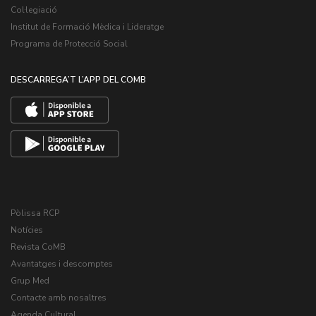
Col·legiació
Institut de Formació Mèdica i Lideratge
Programa de Protecció Social
DESCARREGA’T L’APP DEL COMB
Pòlissa RCP
Notícies
Revista CoMB
Avantatges i descomptes
Grup Med
Contacte amb nosaltres
Agenda Cultural