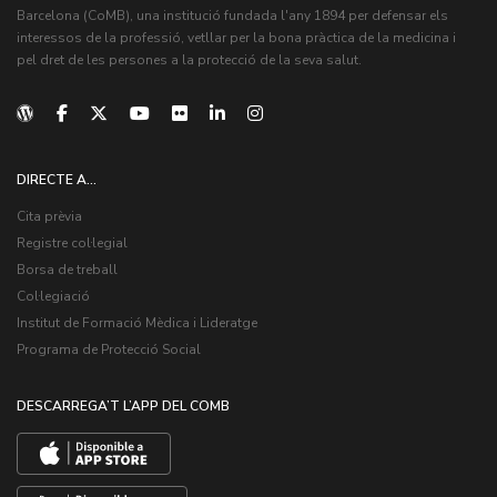
Barcelona (CoMB), una institució fundada l'any 1894 per defensar els
interessos de la professió, vetllar per la bona pràctica de la medicina i
pel dret de les persones a la protecció de la seva salut.
DIRECTE A...
Cita prèvia
Registre col·legial
Borsa de treball
Col·legiació
Institut de Formació Mèdica i Lideratge
Programa de Protecció Social
DESCARREGA’T L’APP DEL COMB