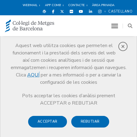
WEBMAIL
APP COMB
CONTACTE
ÀREA PRIVADA
CASTELLANO
toggle n
Aquest web utilitza cookies que permeten el
funcionament i la prestació dels serveis del web
Premis
així com cookies analítiques i de sessió que
El CoMB
Premis
Guardonat Edició 2008
emmagatzemen i recuperen informació quan navegues.
Clica
AQUÍ
per a mes informació o per a canviar la
configuració de les cookies
Pots acceptar les cookies d’anàlisi prement
Guardonat Edició 2008
ACCEPTAR o REBUTJAR
ACCEPTAR
REBUTJAR