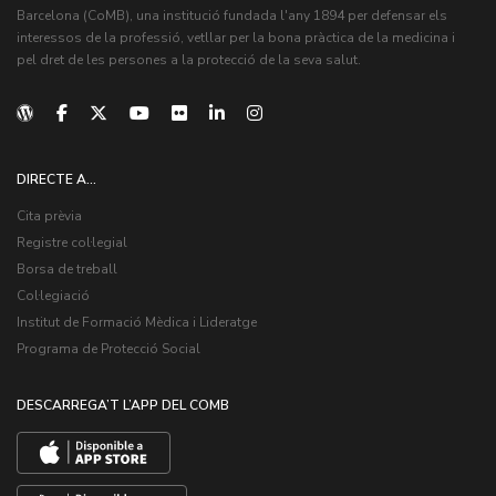
Barcelona (CoMB), una institució fundada l'any 1894 per defensar els
interessos de la professió, vetllar per la bona pràctica de la medicina i
pel dret de les persones a la protecció de la seva salut.
DIRECTE A...
Cita prèvia
Registre col·legial
Borsa de treball
Col·legiació
Institut de Formació Mèdica i Lideratge
Programa de Protecció Social
DESCARREGA’T L’APP DEL COMB