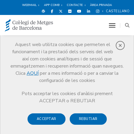
WEBMAIL
APP COMB
CONTACTE
ÀREA PRIVADA
CASTELLANO
toggle n
Aquest web utilitza cookies que permeten el
funcionament i la prestació dels serveis del web
Premis
així com cookies analítiques i de sessió que
El CoMB
Premis
Guardonat Edició 2008
emmagatzemen i recuperen informació quan navegues.
Clica
AQUÍ
per a mes informació o per a canviar la
configuració de les cookies
Pots acceptar les cookies d’anàlisi prement
Guardonat Edició 2008
ACCEPTAR o REBUTJAR
ACCEPTAR
REBUTJAR