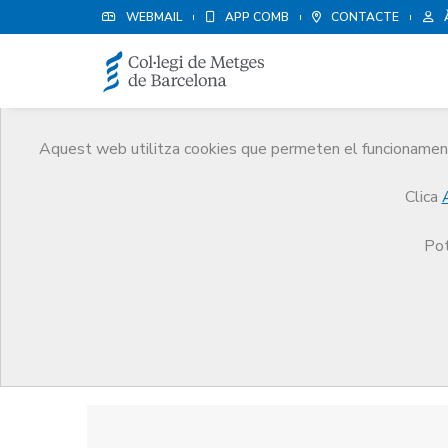
WEBMAIL
APP COMB
CONTACTE
Aquest web utilitza cookies que permeten el funcionament 
Premis
Clica
El CoMB
Premis
Guardonat Edició 2008
Pot
Guardonat Edició 2008