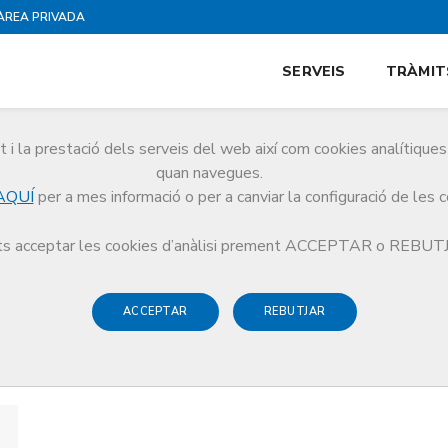
ÀREA PRIVADA
SERVEIS
TRÀMIT
i la prestació dels serveis del web així com cookies analítiqu
quan navegues.
AQUÍ
per a mes informació o per a canviar la configuració de les 
s acceptar les cookies d’anàlisi prement ACCEPTAR o REBU
ACCEPTAR
REBUTJAR