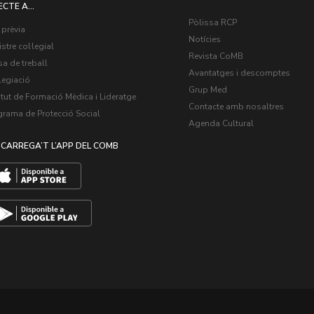
ECTE A...
Pòlissa RCP
 prèvia
Notícies
stre col·legial
Revista CoMB
a de treball
Avantatges i descomptes
legiació
Grup Med
itut de Formació Mèdica i Lideratge
Contacte amb nosaltres
grama de Protecció Social
Agenda Cultural
CARREGA’T L’APP DEL COMB