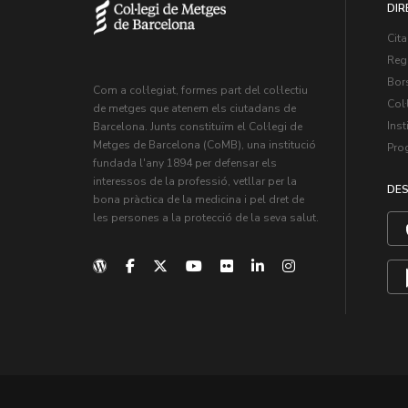
DIR
Cita
Regi
Bors
Com a col·legiat, formes part del col·lectiu
Col·
de metges que atenem els ciutadans de
Inst
Barcelona. Junts constituïm el Col·legi de
Metges de Barcelona (CoMB), una institució
Pro
fundada l'any 1894 per defensar els
interessos de la professió, vetllar per la
DES
bona pràctica de la medicina i pel dret de
les persones a la protecció de la seva salut.