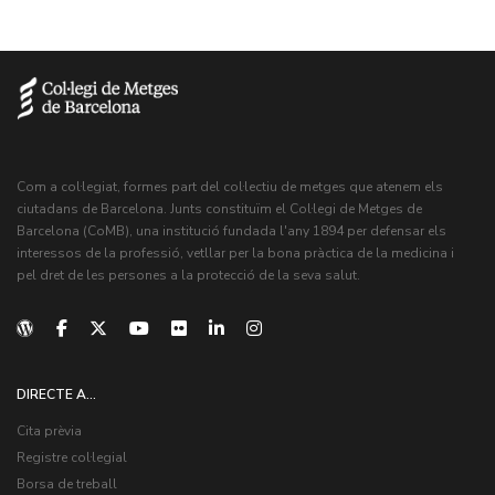
Com a col·legiat, formes part del col·lectiu de metges que atenem els
ciutadans de Barcelona. Junts constituïm el Col·legi de Metges de
Barcelona (CoMB), una institució fundada l'any 1894 per defensar els
interessos de la professió, vetllar per la bona pràctica de la medicina i
pel dret de les persones a la protecció de la seva salut.
DIRECTE A...
Cita prèvia
Registre col·legial
Borsa de treball