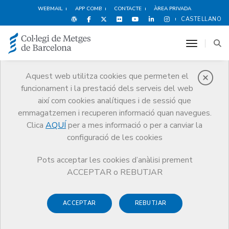
WEBMAIL
APP COMB
CONTACTE
ÀREA PRIVADA
CASTELLANO
toggle n
Aquest web utilitza cookies que permeten el
funcionament i la prestació dels serveis del web
Premis
així com cookies analítiques i de sessió que
El CoMB
Premis
Guardonat Edició 2008
emmagatzemen i recuperen informació quan navegues.
Clica
AQUÍ
per a mes informació o per a canviar la
configuració de les cookies
Pots acceptar les cookies d’anàlisi prement
Guardonat Edició 2008
ACCEPTAR o REBUTJAR
ACCEPTAR
REBUTJAR