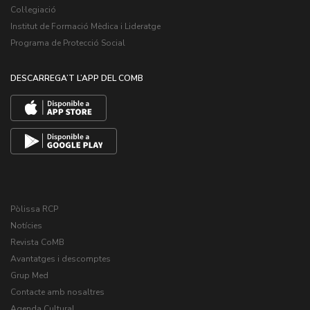
Col·legiació
Institut de Formació Mèdica i Lideratge
Programa de Protecció Social
DESCARREGA’T L’APP DEL COMB
Pòlissa RCP
Notícies
Revista CoMB
Avantatges i descomptes
Grup Med
Contacte amb nosaltres
Agenda Cultural