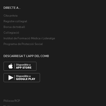
DIRECTE A...
Cita prèvia
Registre col·legial
Borsa de treball
Col·legiació
Institut de Formació Mèdica i Lideratge
Programa de Protecció Social
DESCARREGA’T L’APP DEL COMB
Pòlissa RCP