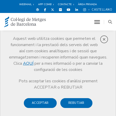
WEBMAIL
APP COMB
CONTACTE
ÀREA PRIVADA
CASTELLANO
toggle n
Aquest web utilitza cookies que permeten el
funcionament i la prestació dels serveis del web
Premis
així com cookies analítiques i de sessió que
El CoMB
Premis
Guardonat Edició 2008
emmagatzemen i recuperen informació quan navegues.
Clica
AQUÍ
per a mes informació o per a canviar la
configuració de les cookies
Pots acceptar les cookies d’anàlisi prement
Guardonat Edició 2008
ACCEPTAR o REBUTJAR
ACCEPTAR
REBUTJAR