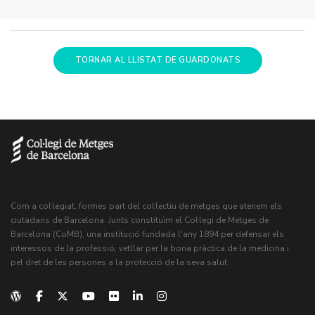
TORNAR AL LLISTAT DE GUARDONATS
Com a col·legiat, formes part del col·lectiu de metges que atenem els
ciutadans de Barcelona. Junts constituïm el Col·legi de Metges de
Barcelona (CoMB), una institució fundada l'any 1894 per defensar els
interessos de la professió, vetllar per la bona pràctica de la medicina i
pel dret de les persones a la protecció de la seva salut.