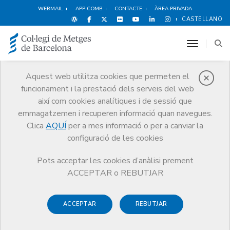
WEBMAIL
APP COMB
CONTACTE
ÀREA PRIVADA
CASTELLANO
toggle n
Aquest web utilitza cookies que permeten el
funcionament i la prestació dels serveis del web
Premis
així com cookies analítiques i de sessió que
El CoMB
Premis
Guardonat Edició 2008
emmagatzemen i recuperen informació quan navegues.
Clica
AQUÍ
per a mes informació o per a canviar la
configuració de les cookies
Pots acceptar les cookies d’anàlisi prement
Guardonat Edició 2008
ACCEPTAR o REBUTJAR
ACCEPTAR
REBUTJAR