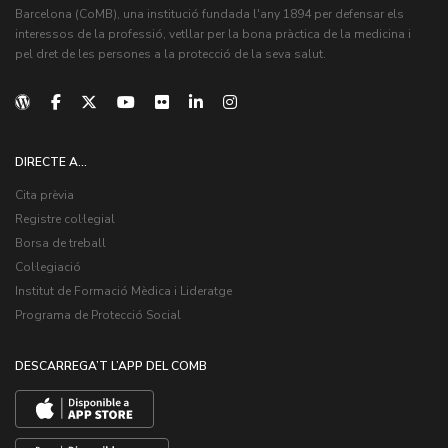
Barcelona (CoMB), una institució fundada l'any 1894 per defensar els
interessos de la professió, vetllar per la bona pràctica de la medicina i
pel dret de les persones a la protecció de la seva salut.
DIRECTE A...
Cita prèvia
Registre col·legial
Borsa de treball
Col·legiació
Institut de Formació Mèdica i Lideratge
Programa de Protecció Social
DESCARREGA’T L’APP DEL COMB