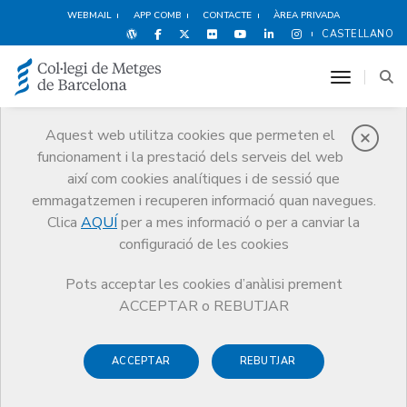
WEBMAIL
APP COMB
CONTACTE
ÀREA PRIVADA
CASTELLANO
toggle n
Aquest web utilitza cookies que permeten el
funcionament i la prestació dels serveis del web
Premis
així com cookies analítiques i de sessió que
El CoMB
Premis
Guardonat Edició 2008
emmagatzemen i recuperen informació quan navegues.
Clica
AQUÍ
per a mes informació o per a canviar la
configuració de les cookies
Pots acceptar les cookies d’anàlisi prement
Guardonat Edició 2008
ACCEPTAR o REBUTJAR
ACCEPTAR
REBUTJAR