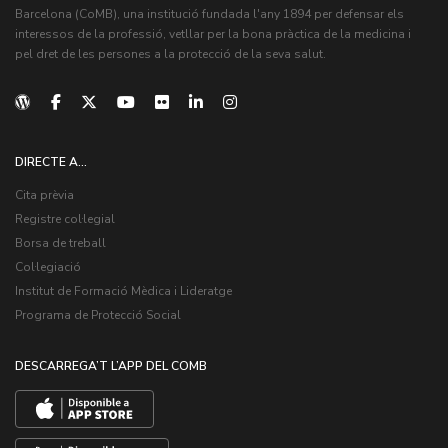
Barcelona (CoMB), una institució fundada l'any 1894 per defensar els
interessos de la professió, vetllar per la bona pràctica de la medicina i
pel dret de les persones a la protecció de la seva salut.
DIRECTE A...
Cita prèvia
Registre col·legial
Borsa de treball
Col·legiació
Institut de Formació Mèdica i Lideratge
Programa de Protecció Social
DESCARREGA’T L’APP DEL COMB