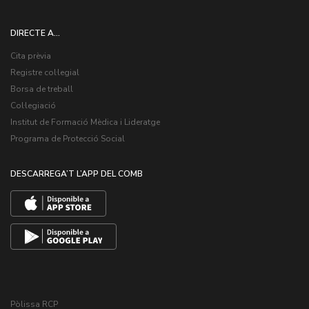
DIRECTE A...
Cita prèvia
Registre col·legial
Borsa de treball
Col·legiació
Institut de Formació Mèdica i Lideratge
Programa de Protecció Social
DESCARREGA’T L’APP DEL COMB
Pòlissa RCP