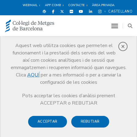
WEBMAIL
APP COMB
CONTACTE
ÀREA PRIVADA
CASTELLANO
toggle n
Aquest web utilitza cookies que permeten el
funcionament i la prestació dels serveis del web
Cultura i oci
així com cookies analítiques i de sessió que
Serveis
Altres serveis
Cultura i oci
Metges i literatura
emmagatzemen i recuperen informació quan navegues.
El niño saharaui
Clica
AQUÍ
per a mes informació o per a canviar la
configuració de les cookies
Pots acceptar les cookies d’anàlisi prement
ACCEPTAR o REBUTJAR
ACCEPTAR
REBUTJAR