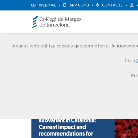
WEBMAIL
APP COMB
CONTACTE
Aquest web utilitza cookies que permeten el funcionament 
Notícies
Clica
Comunicació
Notícies
Vacuna COVID-19: És nec
Pot