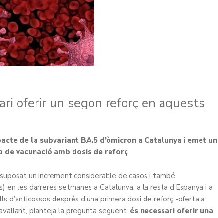
i oferir un segon reforç en aquests
acte de la subvariant BA.5 d’òmicron a Catalunya i emet un
ia de vacunació amb dosis de reforç
suposat un increment considerable de casos i també
s) en les darreres setmanes a Catalunya, a la resta d’Espanya i a
ells d’anticossos després d’una primera dosi de reforç -oferta a
 davallant, planteja la pregunta següent:
és necessari oferir una