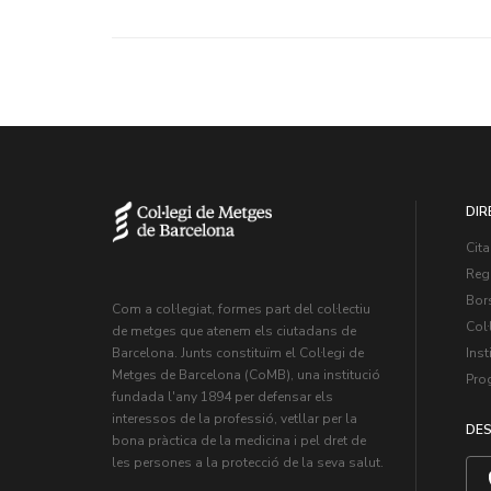
DIR
Cita
Regi
Bors
Com a col·legiat, formes part del col·lectiu
Col·
de metges que atenem els ciutadans de
Inst
Barcelona. Junts constituïm el Col·legi de
Metges de Barcelona (CoMB), una institució
Pro
fundada l'any 1894 per defensar els
interessos de la professió, vetllar per la
DES
bona pràctica de la medicina i pel dret de
les persones a la protecció de la seva salut.