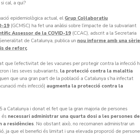
 si cal, a qui?
tuació epidemiològica actual, el
Grup Col·laboratiu
D-19
(GCMSC) ha fet una anàlisi sobre l’impacte de la subvariant
ntífic Assessor de la COVID-19
(CCAC), adscrit a la Secretaria
eneralitat de Catalunya, publica un
nou informe amb una sèrie
is de reforç
.
 que l’efectivitat de les vacunes per protegir contra la infecció 
cron i les seves subvariants,
la protecció contra la malaltia
en que una gran part de la població a Catalunya s’ha infectat
cunació més infecció)
augmenta la protecció contra la
5 a Catalunya i donat el fet que la gran majoria de persones
, és
necessari administrar una quarta dosi a les persones de
 a residències
. No obstant això, no recomanen administrar un
ió, ja que el benefici és limitat i una elevada proporció de person