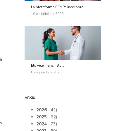
La plataforma REMPe incorpora...
10 de juliol de 2026
ha
Els veterinaris i els...
8 de juliol de 2026
ARXIU
2026
(41)
2025
(62)
es
2024
(73)