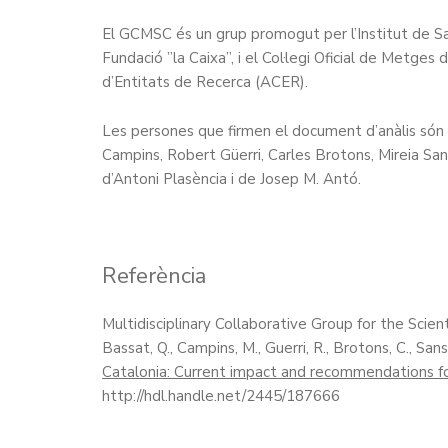
El GCMSC és un grup promogut per l’Institut de Sa
Fundació ”la Caixa”, i el Col·legi Oficial de Metge
d’Entitats de Recerca (ACER).
Les persones que firmen el document d’anàlis són 
Campins, Robert Güerri, Carles Brotons, Mireia Sans
d’Antoni Plasència i de Josep M. Antó.
Referència
Multidisciplinary Collaborative Group for the Scienti
Bassat, Q., Campins, M., Guerri, R., Brotons, C., Sans
Catalonia: Current impact and recommendations fo
http://hdl.handle.net/2445/187666