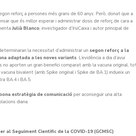
segon reforç a persones més grans de 60 anys. Però, donat que a
nsar que és millor esperar i administrar dosis de reforç de cara a
omenta
Julià Blanco
, investigador d’IrsiCaixa i autor principal de
a determinaran la necessitat d’administrar un
segon reforç a la
una adaptada a les noves variants
. L’evidència a dia d’avui
s no aporten un gran benefici comparat amb la vacuna original, to
acuna bivalent (amb Spike original i Spike de BA.1) indueix un
ntra BA.4 i BA.5.
bona estratègia de comunicació
per aconseguir una alta
blacions diana.
 per al Seguiment Científic de la COVID-19 (GCMSC)