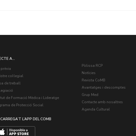
ECTE A...
Pòlissa RCP
 prèvia
Notícies
stre col·legial
Revista CoMB
a de treball
Avantatges i descomptes
legiació
Grup Med
itut de Formació Mèdica i Lideratge
Contacte amb nosaltres
grama de Protecció Social
Agenda Cultural
CARREGA’T L’APP DEL COMB