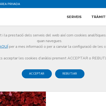
ÀREA PRIVADA
SERVEIS
TRÀMIT
i la prestació dels serveis del web així com cookies analítiqu
quan navegues.
AQUÍ
per a mes informació o per a canviar la configuració de les 
essari oferir un segon reforç en aquests moments i a qui?
s acceptar les cookies d’anàlisi prement ACCEPTAR o REBU
ACCEPTAR
REBUTJAR