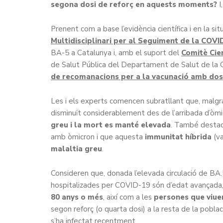
segona dosi de reforç en aquests moments?
I,
Prenent com a base l’evidència científica i en la si
Multidisciplinari per al Seguiment de la COVI
BA-5 a Catalunya i, amb el suport del
Comitè Cie
de Salut Pública del Departament de Salut de la G
de recomanacions per a la vacunació amb dos
Les i els experts comencen subratllant que, malgrat
disminuït considerablement des de l’arribada d’òmi
greu i la mort es manté elevada
. També destaqu
amb òmicron i que aquesta
immunitat híbrida
(va
malaltia greu
.
Consideren que, donada l’elevada circulació de BA.
hospitalizades per COVID-19 són d’edat avançada
80 anys o més
, així com a les
persones que viuen
segon reforç (o quarta dosi) a la resta de la poblac
s’ha infectat recentment.