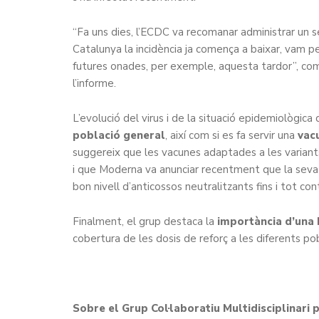
“Fa uns dies, l’ECDC va recomanar administrar un 
Catalunya la incidència ja comença a baixar, vam pe
futures onades, per exemple, aquesta tardor”, c
l’informe.
L’evolució del virus i de la situació epidemiològic
població general
, així com si es fa servir una
vac
suggereix que les vacunes adaptades a les variant
i que Moderna va anunciar recentment que la seva v
bon nivell d’anticossos neutralitzants fins i tot co
Finalment, el grup destaca la
importància d’una 
cobertura de les dosis de reforç a les diferents po
Sobre el Grup Col·laboratiu Multidisciplinari