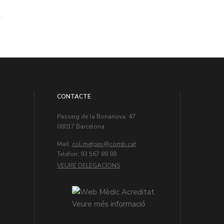
CONTACTE
Passeig de la Bonanova, 47
08017 Barcelona
Mail:
col.metges
Teléfon: 93 567 88 88
VEURE DELEGACIONS