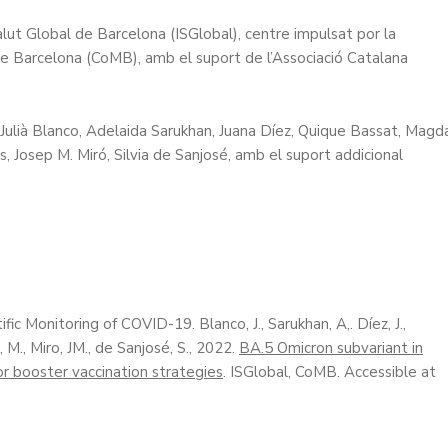
lut Global de Barcelona (ISGlobal), centre impulsat por la
s de Barcelona (CoMB), amb el suport de l’Associació Catalana
Julià Blanco, Adelaida Sarukhan, Juana Díez, Quique Bassat, Magd
, Josep M. Miró, Silvia de Sanjosé, amb el suport addicional
fic Monitoring of COVID-19. Blanco, J., Sarukhan, A,. Díez, J.,
, M., Miro, JM., de Sanjosé, S., 2022.
BA.5 Omicron subvariant in
r booster vaccination strategies
. ISGlobal, CoMB. Accessible at