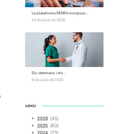
La plataforma REMPe incorpora...
10 de juliol de 2026
Els veterinaris i els...
8 de juliol de 2026
n
ARXIU
2026
(41)
2025
(62)
2024
(73)