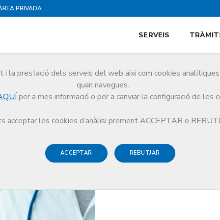
ÀREA PRIVADA
SERVEIS
TRÀMIT
i la prestació dels serveis del web així com cookies analítiqu
quan navegues.
AQUÍ
per a mes informació o per a canviar la configuració de les 
 les autoritats sanitàries per facilitar l’accés a la vacunació COVID-19 a tots el
s acceptar les cookies d’anàlisi prement ACCEPTAR o REBU
ACCEPTAR
REBUTJAR