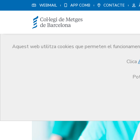
WEBMAIL
APP COMB
CONTACTE
Aquest web utilitza cookies que permeten el funcionament 
Notícies
Clica
Comunicació
Notícies
El Consell de Col·legis de Metges de Catalunya col·labora amb
Pot