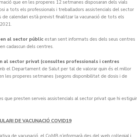
ormació que en les properes 12 setmanes disposaran dels vials
i a tots els professionals i treballadors assistencials del sector
 de calendari està previst finalitzar la vacunació de tots els
 2021.
en al sector públic
estan sent informats des dels seus centres
 en cadascun dels centres.
en al sector privat (consultes professionals i centres
el Departament de Salut per tal de valorar quin és el millor
a en les properes setmanes (segons disponibilitat de dosis i de
que presten serveis assistencials al sector privat que hi estigui
ULARI DE VACUNACIÓ COVID19
iva de vacunació, el CoMB n’informarà des del web col·legial i