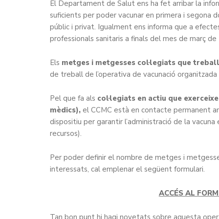
El Departament de Salut ens ha fet arribar la inf
suficients per poder vacunar en primera i segona dos
públic i privat. Igualment ens informa que a efectes
professionals sanitaris a finals del mes de març de
Els
metges i metgesses col·legiats que treball
de treball de l’operativa de vacunació organitzada
Pel que fa als
col·legiats en actiu que exerceix
mèdics),
el CCMC està en contacte permanent amb 
dispositiu per garantir l’administració de la vacun
recursos).
Per poder definir el nombre de metges i metgesses 
interessats, cal emplenar el següent formulari.
ACCÉS AL FORM
Tan bon punt hi hagi novetats sobre aquesta operat