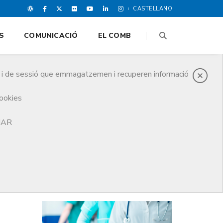
CASTELLANO
S
COMUNICACIÓ
EL COMB
es i de sessió que emmagatzemen i recuperen informació
cookies
s metges en exercici dels sectors públic i privat
TJAR
DARRERES NOTICIES