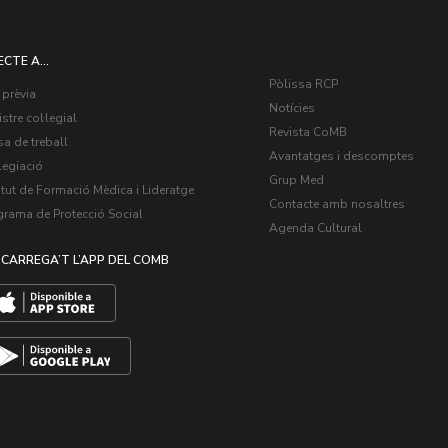
ECTE A...
Pòlissa RCP
 prèvia
Notícies
stre col·legial
Revista CoMB
a de treball
Avantatges i descomptes
legiació
Grup Med
itut de Formació Mèdica i Lideratge
Contacte amb nosaltres
grama de Protecció Social
Agenda Cultural
CARREGA’T L’APP DEL COMB