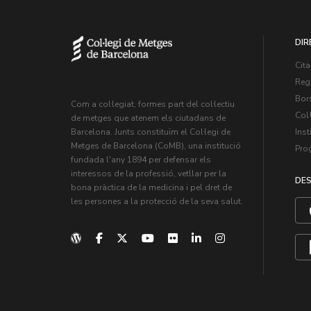
DIR
Cita
Regi
Bors
Com a col·legiat, formes part del col·lectiu
Col·
de metges que atenem els ciutadans de
Inst
Barcelona. Junts constituïm el Col·legi de
Metges de Barcelona (CoMB), una institució
Pro
fundada l'any 1894 per defensar els
interessos de la professió, vetllar per la
DES
bona pràctica de la medicina i pel dret de
les persones a la protecció de la seva salut.