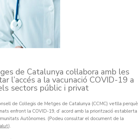
tges de Catalunya col·labora amb les
litar l’accés a la vacunació COVID-19 a
ls sectors públic i privat
Consell de Col·legis de Metges de Catalunya (CCMC) vetlla perquè
ats enfront la COVID-19, d’ acord amb la priorització establerta
s Comunitats Autònomes. (Podeu consultar el document de la
alut
).