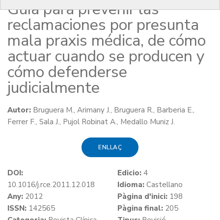
Guía para prevenir las
reclamaciones por presunta
mala praxis médica, de cómo
actuar cuando se producen y
cómo defenderse
judicialmente
Autor:
Bruguera M., Arimany J., Bruguera R., Barberia E.,
Ferrer F., Sala J., Pujol Robinat A., Medallo Muniz J.
ENLLAÇ
DOI:
Edicio:
4
10.1016/j.rce.2011.12.018
Idioma:
Castellano
Any:
2012
Pàgina d'inici:
198
ISSN:
142565
Pàgina final:
205