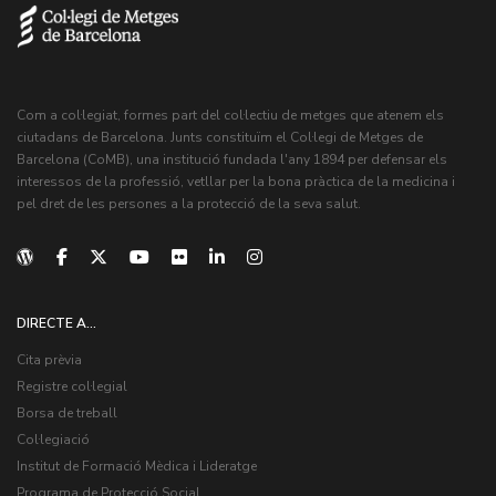
Com a col·legiat, formes part del col·lectiu de metges que atenem els
ciutadans de Barcelona. Junts constituïm el Col·legi de Metges de
Barcelona (CoMB), una institució fundada l'any 1894 per defensar els
interessos de la professió, vetllar per la bona pràctica de la medicina i
pel dret de les persones a la protecció de la seva salut.
DIRECTE A...
Cita prèvia
Registre col·legial
Borsa de treball
Col·legiació
Institut de Formació Mèdica i Lideratge
Programa de Protecció Social