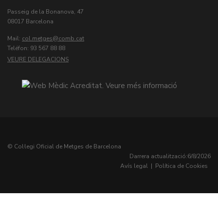
Passeig de la Bonanova, 47
08017 Barcelona
Mail:
col.metges
Teléfon: 93 567 88 88
VEURE DELEGACIONS
© Col·legi Oficial de Metges de Barcelona
Darrera actualització:
6/8/2026
Avís legal
|
Política de Cookies