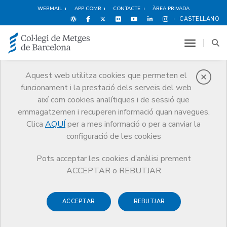
WEBMAIL
APP COMB
CONTACTE
ÀREA PRIVADA
CASTELLANO
toggle n
Aquest web utilitza cookies que permeten el
funcionament i la prestació dels serveis del web
Publicacions
així com cookies analítiques i de sessió que
Comunicació
Publicacions
emmagatzemen i recuperen informació quan navegues.
Guía para prevenir las reclamaciones por presunta mala praxis médica,
Clica
AQUÍ
per a mes informació o per a canviar la
de cómo actuar cuando se producen y cómo defenderse judicialmente
configuració de les cookies
Pots acceptar les cookies d’anàlisi prement
ACCEPTAR o REBUTJAR
Responsabilitat mèdica i
ACCEPTAR
REBUTJAR
Seguretat Clínica