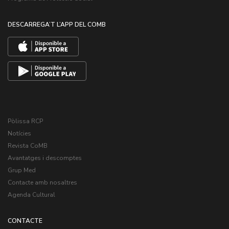
DESCARREGA’T L’APP DEL COMB
Pòlissa RCP
Notícies
Revista CoMB
Avantatges i descomptes
Grup Med
Contacte amb nosaltres
Agenda Cultural
CONTACTE