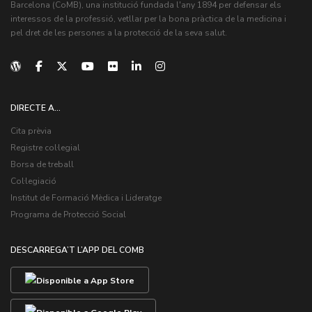
Barcelona (CoMB), una institució fundada l'any 1894 per defensar els
interessos de la professió, vetllar per la bona pràctica de la medicina i
pel dret de les persones a la protecció de la seva salut.
DIRECTE A...
Cita prèvia
Registre col·legial
Borsa de treball
Col·legiació
Institut de Formació Mèdica i Lideratge
Programa de Protecció Social
DESCARREGA’T L’APP DEL COMB