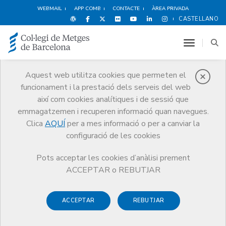
WEBMAIL
APP COMB
CONTACTE
ÀREA PRIVADA
CASTELLANO
toggle n
Aquest web utilitza cookies que permeten el
funcionament i la prestació dels serveis del web
Notícies
així com cookies analítiques i de sessió que
Comunicació
Notícies
emmagatzemen i recuperen informació quan navegues.
Vacunes COVID: Ens cal una dosi de reforç en aquest moment?
Clica
AQUÍ
per a mes informació o per a canviar la
configuració de les cookies
Pots acceptar les cookies d’anàlisi prement
ACCEPTAR o REBUTJAR
ACCEPTAR
REBUTJAR