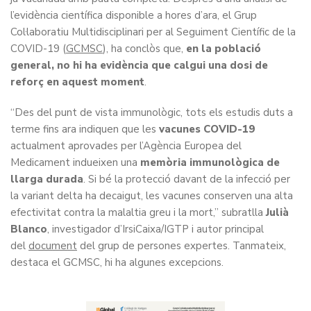
l’evidència científica disponible a hores d’ara, el Grup
Col·laboratiu Multidisciplinari per al Seguiment Científic de la
COVID-19 (
GCMSC
), ha conclòs que,
en la població
general, no hi ha evidència que calgui una dosi de
reforç en aquest moment
.
“Des del punt de vista immunològic, tots els estudis duts a
terme fins ara indiquen que les
vacunes COVID-19
actualment aprovades per l’Agència Europea del
Medicament indueixen una
memòria immunològica de
llarga durada
. Si bé la protecció davant de la infecció per
la variant delta ha decaigut, les vacunes conserven una alta
efectivitat contra la malaltia greu i la mort,” subratlla
Julià
Blanco
, investigador d’IrsiCaixa/IGTP i autor principal
del
document
del grup de persones expertes. Tanmateix,
destaca el GCMSC, hi ha algunes excepcions.