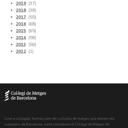
2019
(37)
2018
(38)
2017
(55)
2016
(68)
2015
(65)
2014
(58)
2013
(50)
2012
(1)
Com a col·legiat, formes part del col·lectiu de metges que atenem els
ciutadans de Barcelona. Junts constituïm el Col·legi de Metges de