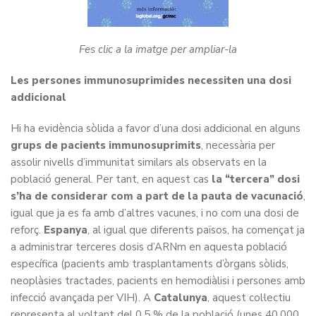
Fes clic a la imatge per ampliar-la
Les persones immunosuprimides necessiten una dosi
addicional
Hi ha evidència sòlida a favor d’una dosi addicional en alguns
grups de pacients immunosuprimits
, necessària per
assolir nivells d’immunitat similars als observats en la
població general. Per tant, en aquest cas
la “tercera” dosi
s’ha de considerar com a part de la pauta de vacunació
,
igual que ja es fa amb d’altres vacunes, i no com una dosi de
reforç.
Espanya
, al igual que diferents països, ha començat ja
a administrar terceres dosis d’ARNm en aquesta població
específica (pacients amb trasplantaments d’òrgans sòlids,
neoplàsies tractades, pacients en hemodiàlisi i persones amb
infecció avançada per VIH). A
Catalunya
, aquest col·lectiu
representa al voltant del 0,5 % de la població (unes 40.000