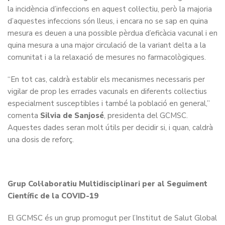
la incidència d’infeccions en aquest col·lectiu, però la majoria
d’aquestes infeccions són lleus, i encara no se sap en quina
mesura es deuen a una possible pèrdua d’eficàcia vacunal i en
quina mesura a una major circulació de la variant delta a la
comunitat i a la relaxació de mesures no farmacològiques.
“En tot cas, caldrà establir els mecanismes necessaris per
vigilar de prop les errades vacunals en diferents col·lectius
especialment susceptibles i també la població en general,”
comenta
Silvia de Sanjosé
, presidenta del GCMSC.
Aquestes dades seran molt útils per decidir si, i quan, caldrà
una dosis de reforç.
Grup Col·laboratiu Multidisciplinari per al Seguiment
Científic de la COVID-19
El GCMSC és un grup promogut per l’Institut de Salut Global