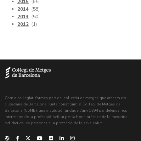
2015
(65)
2014
(58)
2013
(50)
2012
(1)
Com a col·legiat, formes part del col·lectiu de metges que atenem els
ciutadans de Barcelona. Junts constituïm el Col·legi de Metges de
Barcelona (CoMB), una institució fundada l'any 1894 per defensar els
interessos de la professió, vetllar per la bona pràctica de la medicina i
pel dret de les persones a la protecció de la seva salut.