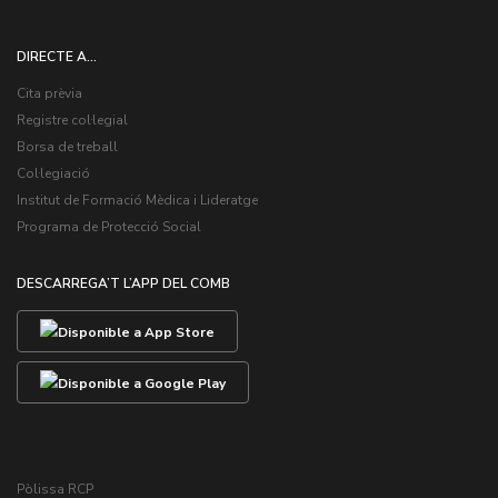
DIRECTE A...
Cita prèvia
Registre col·legial
Borsa de treball
Col·legiació
Institut de Formació Mèdica i Lideratge
Programa de Protecció Social
DESCARREGA’T L’APP DEL COMB
Pòlissa RCP