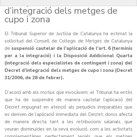
de l’aplicació del decret
d’integració dels metges de
cupo i zona
El Tribunal Superior de Justícia de Catalunya ha estimat la
sol·licitud del Consell de Col·legis de Metges de Catalunya
de
suspensió cautelar de l’aplicació de l’art. 6 (terminis
per a la integració) i la Disposició Addicional Quarta
(integració dels especialistes de contingent i zona) del
Decret d’integració dels metges de cupo i zona (Decret
31/2006, de 28 de febrer).
D’acord amb els motius que invocàvem, el Tribunal ha entès
que ha de suspendre de manera cautelar l’aplicació del
Decret impugnat en atenció als perjudicis irreparables que
es deriven de l’aplicació immediata del Decret, doncs afecta
de manera directa tant a les retribucions salarials, que
veuran disminuïdes en la seva evolució, com a les activitats
complementàries perfectament legals que els metges