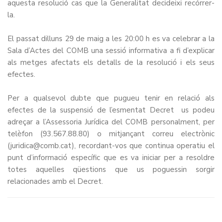
aquesta resolució cas que la Generalitat decideixi recórrer-
la.
El passat dilluns 29 de maig a les 20:00 h es va celebrar a la
Sala d’Actes del COMB una sessió informativa a fi d’explicar
als metges afectats els detalls de la resolució i els seus
efectes.
Per a qualsevol dubte que pugueu tenir en relació als
efectes de la suspensió de l’esmentat Decret us podeu
adreçar a l’Assessoria Jurídica del COMB personalment, per
telèfon (93.567.88.80) o mitjançant correu electrònic
(juridica@comb.cat), recordant-vos que continua operatiu el
punt d’informació específic que es va iniciar per a resoldre
totes aquelles qüestions que us poguessin sorgir
relacionades amb el Decret.