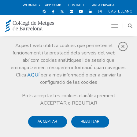
WEBMAIL
APP COMB
CONTACTE
ÀREA PRIVADA
CASTELLANO
toggle n
Aquest web utilitza cookies que permeten el
funcionament i la prestació dels serveis del web
Notícies
així com cookies analítiques i de sessió que
Comunicació
Notícies
emmagatzemen i recuperen informació quan navegues.
Última hora: Suspensió judicial de l’aplicació del decret d’integració
dels metges de cupo i zona
Clica
AQUÍ
per a mes informació o per a canviar la
configuració de les cookies
Pots acceptar les cookies d’anàlisi prement
ACCEPTAR o REBUTJAR
ACCEPTAR
REBUTJAR
4 DE MAIG DE 2006
Última hora: Suspensió judicial