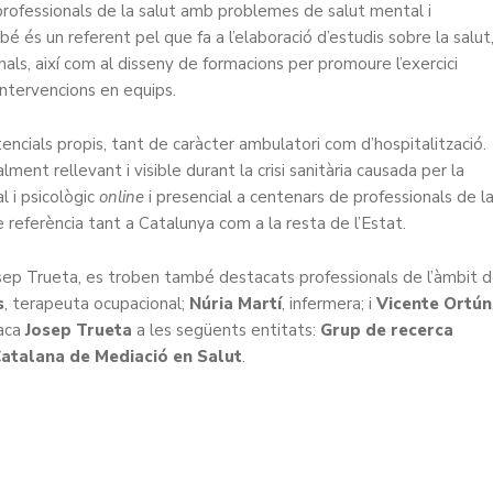
s professionals de la salut amb problemes de salut mental i
é és un referent pel que fa a l’elaboració d’estudis sobre la salut
onals, així com al disseny de formacions per promoure l’exercici
intervencions en equips.
ncials propis, tant de caràcter ambulatori com d’hospitalització.
ment rellevant i visible durant la crisi sanitària causada per la
l i psicològic
online
i presencial a centenars de professionals de l
de referència tant a Catalunya com a la resta de l’Estat.
sep Trueta, es troben també destacats professionals de l’àmbit 
s
, terapeuta ocupacional;
Núria Martí
, infermera; i
Vicente Ortún
aca
Josep Trueta
a les següents entitats:
Grup de recerca
Catalana de Mediació en Salut
.