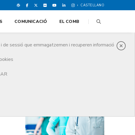
CASTELLANO
S
COMUNICACIÓ
EL COMB
es i de sessió que emmagatzemen i recuperen informació
cookies
ueta al mèrit sanitari d’enguany
TJAR
DARRERES NOTICIES