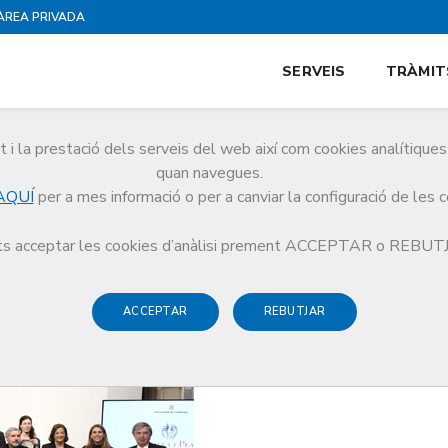
ÀREA PRIVADA
SERVEIS
TRÀMIT
i la prestació dels serveis del web així com cookies analítiqu
quan navegues.
AQUÍ
per a mes informació o per a canviar la configuració de les 
i la Fundació Galatea, entre els distingits amb les medalles i plaques Josep Tr
s acceptar les cookies d’anàlisi prement ACCEPTAR o REBU
ACCEPTAR
REBUTJAR