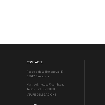
CONTACTE
Passeig de la Bonanova, 47
08017 Barcelona
Mail:
col.metges
Teléfon: 93 567 88 88
VEURE DELEGACIONS