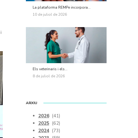
La plataforma REMPe incorpora...
10 de juliol de 2026
i
Els veterinaris i els...
8 de juliol de 2026
ARXIU
2026
(41)
2025
(62)
2024
(73)