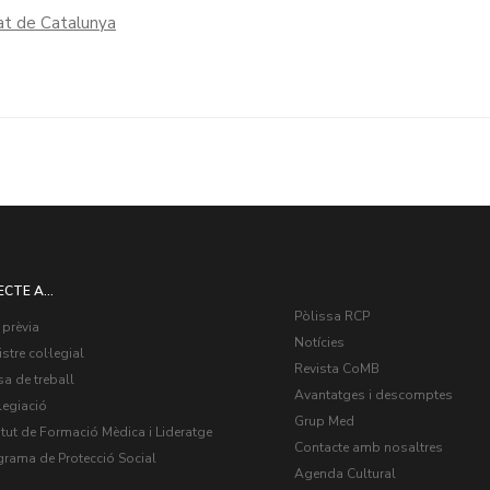
at de Catalunya
ECTE A...
Pòlissa RCP
 prèvia
Notícies
stre col·legial
Revista CoMB
a de treball
Avantatges i descomptes
legiació
Grup Med
itut de Formació Mèdica i Lideratge
Contacte amb nosaltres
grama de Protecció Social
Agenda Cultural