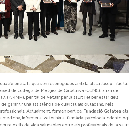
 quatre entitats que són reconegudes amb la placa Josep Trueta.
onsell de Col·legis de Metges de Catalunya (CCMC), arran de
t (PAIMM), per tal de vetllar per la salut i el benestar dels
at de garantir una assistència de qualitat als ciutadans. Més
s professionals. Actualment, formen part de
Fundació Galatea
els
 medicina, infermeria, veterinària, farmàcia, psicologia, odontolog
omoure estils de vida saludables entre els professionals de la salut