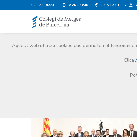
WEBMAIL
APP COMB
CONTACTE
Aquest web utilitza cookies que permeten el funcionament 
Notícies
Clica
Comunicació
Notícies
Set metges i metgesses 
Pot