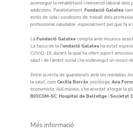
aconseguir la rehabilitació i reinserció laboral del
addiccions. Paral·lelament,
Fundació Galatea
tamb
estils de vida i condicions de treball dels professi
professional saludable, especialment pel que fa a 
La
Fundació Galatea
compta amb recursos assiste
La tasca de la F
undació Galatea
ha estat especial
COVID-19, durant la qual ha ofert suport emociona
salut i de l’àmbit social i ha esdevingut un recurs 
Entre la resta de guardonats amb les medalles Jo
la salut, com
Cecília Borràs
, psicòloga;
Ana Forn
economista. Així mateix, s’ha acordat atorgar la pl
BIOCOM-SC
,
Hospital de Bellvitge
i
Societat 
Més informació