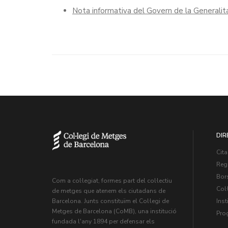
Nota informativa del Govern de la Generalit
DIR
Cita
Regi
Bors
Com a col·legiat, formes part del col·lectiu
Col·
de metges que atenem els ciutadans de
Inst
Barcelona. Junts constituïm el Col·legi de
Metges de Barcelona (CoMB), una institució
Pro
fundada l'any 1894 per defensar els