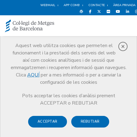
WEBMAIL
APP COMB
CONTACTE
ÀREA PRIVADA
Aquest web utilitza cookies que permeten el
funcionament i la prestació dels serveis del web
Notícies
així com cookies analítiques i de sessió que
Comunicació
Notícies
emmagatzemen i recuperen informació quan navegues.
Presentació del Quadern de la Bona Praxi sobre la incorporació de
tecnologia mèdica innovadora. Vídeo disponible
Clica
AQUÍ
per a mes informació o per a canviar la
configuració de les cookies
Pots acceptar les cookies d’anàlisi prement
ACCEPTAR o REBUTJAR
ACCEPTAR
REBUTJAR