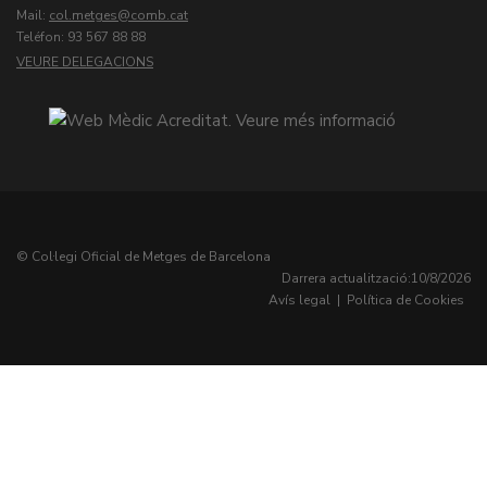
Mail:
col.metges
Teléfon: 93 567 88 88
VEURE DELEGACIONS
© Col·legi Oficial de Metges de Barcelona
Darrera actualització:
10/8/2026
Avís legal
|
Política de Cookies