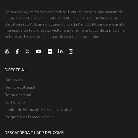
Com a col·legiat, formes part del col·lectiu de metges que atenem els
ciutadans de Barcelona. Junts constituïm el Col·legi de Metges de
Barcelona (CoMB), una institució fundada l'any 1894 per defensar els
interessos de la professió, vetllar per la bona pràctica de la medicina i
pel dret de les persones a la protecció de la seva salut.
DIRECTE A...
Cita prèvia
Registre col·legial
Borsa de treball
Col·legiació
Institut de Formació Mèdica i Lideratge
Programa de Protecció Social
DESCARREGA’T L’APP DEL COMB