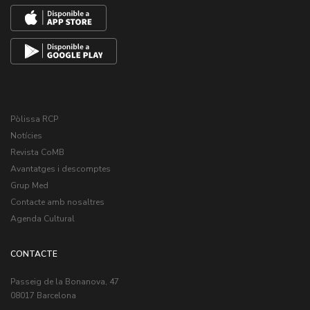
Pòlissa RCP
Notícies
Revista CoMB
Avantatges i descomptes
Grup Med
Contacte amb nosaltres
Agenda Cultural
CONTACTE
Passeig de la Bonanova, 47
08017 Barcelona