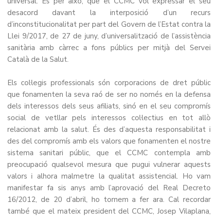
universal. És per això, que el CCMC vol expressar el seu
desacord davant la interposició d’un recurs
d’inconstitucionalitat per part del Govern de l’Estat contra la
Llei 9/2017, de 27 de juny, d’universalització de l’assistència
sanitària amb càrrec a fons públics per mitjà del Servei
Català de la Salut.
Els col·legis professionals són corporacions de dret públic
que fonamenten la seva raó de ser
no només en la defensa
dels interessos dels seus afiliats, sinó en el seu compromís
social de vetllar pels interessos col·lectius en tot allò
relacionat amb la salut. És des d’aquesta responsabilitat i
des del compromís amb els valors que fonamenten el nostre
sistema sanitari públic, que el CCMC contempla amb
preocupació qualsevol mesura que pugui vulnerar aquests
valors i alhora malmetre la qualitat assistencial. Ho vam
manifestar
fa sis anys
amb l’aprovació del Real Decreto
16/2012, de 20 d’abril, ho tornem a fer ara. Cal recordar
també que el mateix president del CCMC, Josep Vilaplana,