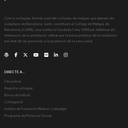
Com a col·legiat, formes part del col·lectiu de metges que atenem els
ciutadans de Barcelona. Junts constituïm el Col·legi de Metges de
Barcelona (CoMB), una institució fundada l'any 1894 per defensar els
interessos de la professió, vetllar per la bona pràctica de la medicina i
pel dret de les persones a la protecció de la seva salut.
DIRECTE A...
Cita prèvia
Registre col·legial
Borsa de treball
Col·legiació
Institut de Formació Mèdica i Lideratge
Programa de Protecció Social