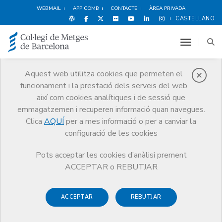
WEBMAIL
APP COMB
CONTACTE
ÀREA PRIVADA
CASTELLANO
toggle n
Aquest web utilitza cookies que permeten el
funcionament i la prestació dels serveis del web
Notícies
així com cookies analítiques i de sessió que
Comunicació
Notícies
emmagatzemen i recuperen informació quan navegues.
Posicionament del Consell de Col·legis de Metges de Catalunya en
relació al recurs d’inconstitucionalitat del Govern de l’Estat contra la
Clica
AQUÍ
per a mes informació o per a canviar la
Llei d’universalització de l’assistència sanitària
configuració de les cookies
Pots acceptar les cookies d’anàlisi prement
ACCEPTAR o REBUTJAR
ACCEPTAR
REBUTJAR
28 DE MARÇ DE 2018
Posicionament del Consell de