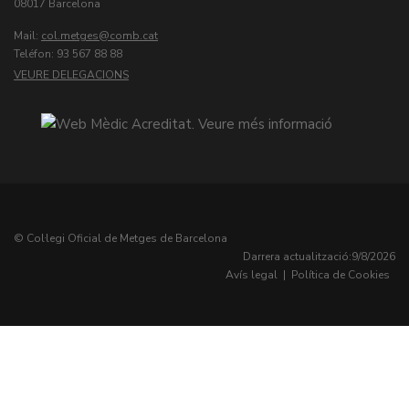
08017 Barcelona
Mail:
col.metges
Teléfon: 93 567 88 88
VEURE DELEGACIONS
© Col·legi Oficial de Metges de Barcelona
Darrera actualització:
9/8/2026
Avís legal
|
Política de Cookies