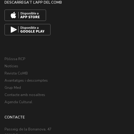
DESCARREGA’T L’APP DEL COMB
Pòlissa RCP
Notícies
Revista CoMB
Avantatges i descomptes
Grup Med
Contacte amb nosaltres
Agenda Cultural
CONTACTE
Passeig de la Bonanova, 47