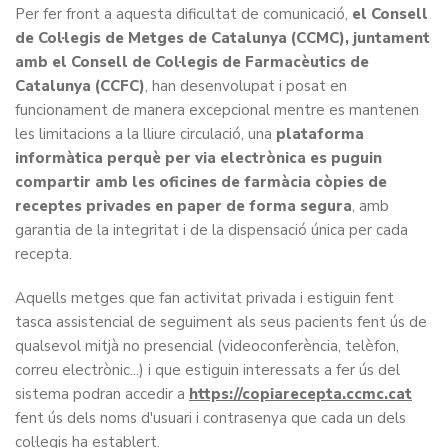
Per fer front a aquesta dificultat de comunicació,
el Consell
de Col·legis de Metges de Catalunya (CCMC), juntament
amb el Consell de Col·legis de Farmacèutics de
Catalunya (CCFC)
, han desenvolupat i posat en
funcionament de manera excepcional mentre es mantenen
les limitacions a la lliure circulació, una
plataforma
informàtica perquè per via electrònica es puguin
compartir amb les oficines de farmàcia còpies de
receptes privades en paper de forma segura
, amb
garantia de la integritat i de la dispensació única per cada
recepta.
Aquells metges que fan activitat privada i estiguin fent
tasca assistencial de seguiment als seus pacients fent ús de
qualsevol mitjà no presencial (videoconferència, telèfon,
correu electrònic...) i que estiguin interessats a fer ús del
sistema podran accedir a
https://copiarecepta.ccmc.cat
fent ús dels noms d'usuari i contrasenya que cada un dels
col·legis ha establert.