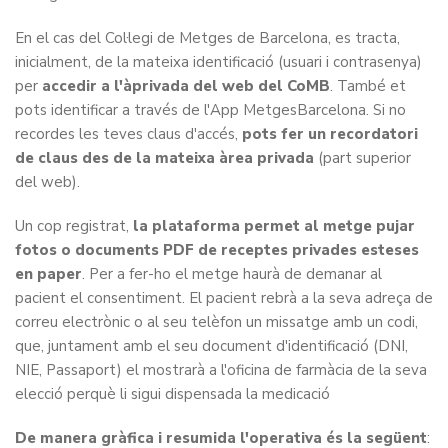
En el cas del Col·legi de Metges de Barcelona, es tracta,
inicialment, de la mateixa identificació (usuari i contrasenya)
per
accedir a l'àprivada del web del CoMB
.
També et
pots identificar a través de l'App MetgesBarcelona. Si no
recordes les teves claus d'accés,
pots fer un recordatori
de claus des de la mateixa àrea privada
(part superior
del web).
Un cop registrat,
la plataforma permet al metge pujar
fotos o documents PDF de receptes privades esteses
en paper
. Per a fer-ho el metge haurà de demanar al
pacient el consentiment. El pacient rebrà a la seva adreça de
correu electrònic o al seu telèfon un missatge amb un codi,
que, juntament amb el seu document d'identificació (DNI,
NIE, Passaport) el mostrarà a l'oficina de farmàcia de la seva
elecció perquè li sigui dispensada la medicació
De manera gràfica i resumida l'operativa és la següent
: