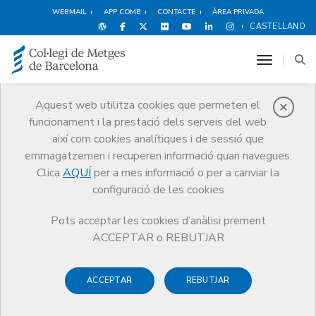
WEBMAIL
APP COMB
CONTACTE
ÀREA PRIVADA
CASTELLANO
toggle n
Aquest web utilitza cookies que permeten el
Notícies
funcionament i la prestació dels serveis del web
així com cookies analítiques i de sessió que
Comunicació
Notícies
emmagatzemen i recuperen informació quan navegues.
Plataforma per a compartir còpies de receptes privades en paper: com
enviar fotos de les receptes en paper de l’assistència medica privada
Clica
AQUÍ
per a mes informació o per a canviar la
configuració de les cookies
Pots acceptar les cookies d’anàlisi prement
ACCEPTAR o REBUTJAR
ACCEPTAR
REBUTJAR
28 D’OCTUBRE DE 2020
Plataforma per a compartir