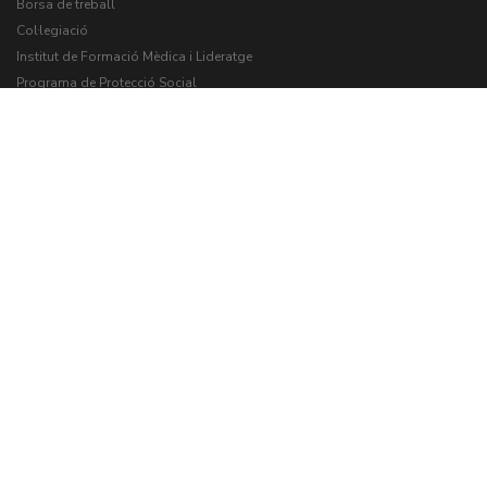
Borsa de treball
Col·legiació
Institut de Formació Mèdica i Lideratge
Programa de Protecció Social
DESCARREGA’T L’APP DEL COMB
Pòlissa RCP
Notícies
Revista CoMB
Avantatges i descomptes
Grup Med
Contacte amb nosaltres