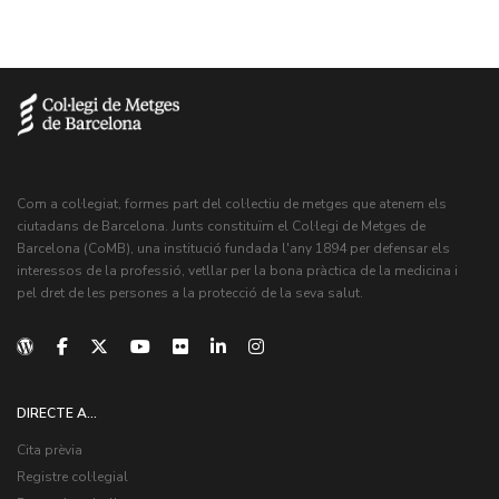
Com a col·legiat, formes part del col·lectiu de metges que atenem els
ciutadans de Barcelona. Junts constituïm el Col·legi de Metges de
Barcelona (CoMB), una institució fundada l'any 1894 per defensar els
interessos de la professió, vetllar per la bona pràctica de la medicina i
pel dret de les persones a la protecció de la seva salut.
DIRECTE A...
Cita prèvia
Registre col·legial