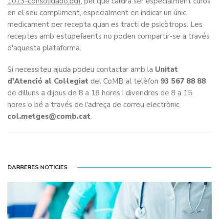
1013-consolidado.pdf
; pel que caldrà ser especialment curós
en el seu compliment, especialment en indicar un únic
medicament per recepta quan es tracti de psicòtrops. Les
receptes amb estupefaents no poden compartir-se a través
d'aquesta plataforma.
Si necessiteu ajuda podeu contactar amb la
Unitat
d'Atenció al Col·legiat
del CoMB al telèfon
93 567 88 88
de dilluns a dijous de 8 a 18 hores i divendres de 8 a 15
hores o bé a través de l'adreça de correu electrònic
col.metges@comb.cat
.
DARRERES NOTICIES