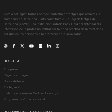
Com a col·legiat, formes part del col·lectiu de metges que atenem els
ciutadans de Barcelona. Junts constituïm el Col·legi de Metges de
Barcelona (CoMB), una institució fundada l'any 1894 per defensar els
interessos de la professió, vetllar per la bona pràctica de la medicina i
pel dret de les persones a la protecció de la seva salut.
DIRECTE A...
Cita prèvia
Registre col·legial
Borsa de treball
Col·legiació
Institut de Formació Mèdica i Lideratge
Programa de Protecció Social
DESCARREGA’T L’APP DEL COMB