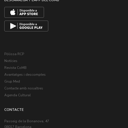
Pòlissa RCP
Notícies
Revista CoMB
Avantatges i descomptes
Grup Med
Contacte amb nosaltres
Agenda Cultural
CONTACTE
Passeig de la Bonanova, 47
08017 Barcelona