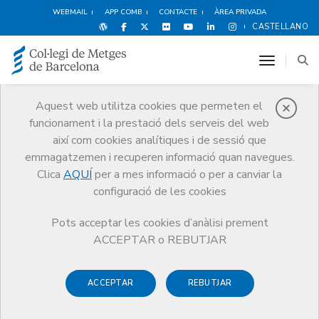
WEBMAIL
APP COMB
CONTACTE
ÀREA PRIVADA
CASTELLANO
toggle n
Aquest web utilitza cookies que permeten el
funcionament i la prestació dels serveis del web
Notícies
així com cookies analítiques i de sessió que
Comunicació
Notícies
emmagatzemen i recuperen informació quan navegues.
Padrós: “La futura llei de l’avortament ha de donar seguretat jurídica a
les dones i als professionals”
Clica
AQUÍ
per a mes informació o per a canviar la
configuració de les cookies
Pots acceptar les cookies d’anàlisi prement
ACCEPTAR o REBUTJAR
ACCEPTAR
REBUTJAR
10 DE JULIOL DE 2014
Padrós: “La futura llei de