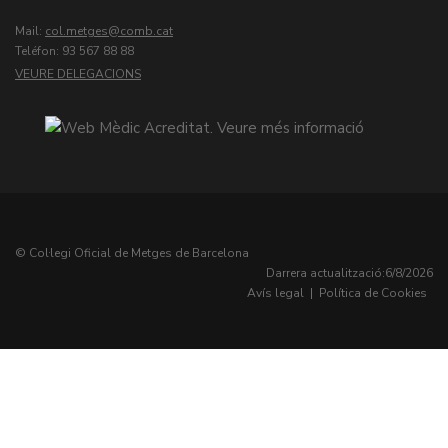
Mail:
col.metges
Teléfon: 93 567 88 88
VEURE DELEGACIONS
© Col·legi Oficial de Metges de Barcelona
Darrera actualització:
6/8/2026
Avís legal
|
Política de Cookies