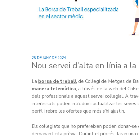
25 DE JUNY DE 2024
Nou servei d’alta en línia a l
La
borsa de treball
de Col·legi de Metges de Bar
manera telemàtica
, a través de la web del Col·leg
dels professionals a aquest servei col·legial. A tra
interessats poden introduir i actualitzar les seves d
perfil i rebre les ofertes que més s’hi ajustin.
Els col·legiats que ho prefereixen poden donar-se
demanant cita prèvia. Durant el procés, faran una 