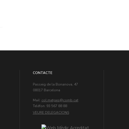
CONTACTE
Passeig de la Bonanova, 47
08017 Barcelona
Mail:
col.metges
Teléfon: 93 567 88 88
VEURE DELEGACIONS