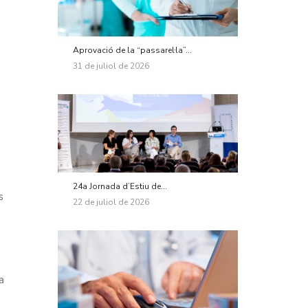
Aprovació de la “passarel·la”...
31 de juliol de 2026
24a Jornada d’Estiu de...
s
22 de juliol de 2026
a