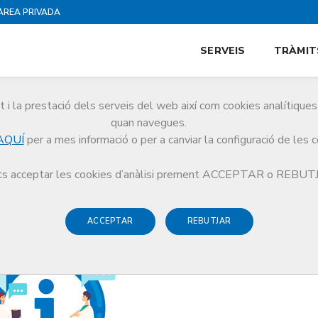
ÀREA PRIVADA
SERVEIS
TRÀMIT
i la prestació dels serveis del web així com cookies analítiqu
quan navegues.
AQUÍ
per a mes informació o per a canviar la configuració de les 
ia a la borsa de treball del CoMB
s acceptar les cookies d’anàlisi prement ACCEPTAR o REBU
ACCEPTAR
REBUTJAR