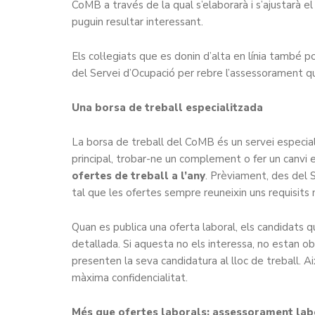
CoMB a través de la qual s’elaborarà i s’ajustarà el
puguin resultar interessant.
Els col·legiats que es donin d’alta en línia també
del Servei d’Ocupació per rebre l’assessorament qu
Una borsa de treball especialitzada
La borsa de treball del CoMB és un servei especialit
principal, trobar-ne un complement o fer un canvi e
ofertes de treball a l’any
. Prèviament, des del 
tal que les ofertes sempre reuneixin uns requisits m
Quan es publica una oferta laboral, els candidats qu
detallada. Si aquesta no els interessa, no estan obl
presenten la seva candidatura al lloc de treball. A
màxima confidencialitat.
Més que ofertes laborals: assessorament labor