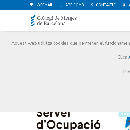
WEBMAIL
APP COMB
CONTACTE
Aquest web utilitza cookies que permeten el funcionament 
Notícies
Clica
Comunicació
Notícies
Nou servei d’alta en lín
Pot