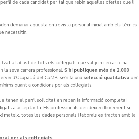
 perfil de cada candidat per tal que rebin aquelles ofertes que li
 poden demanar aquesta entrevista personal inicial amb els tècnics
e necessitin.
zat a l’abast de tots els col·legiats que vulguin cercar feina
n la seva carrera professional.
S’hi publiquen més de 2.000
Servei d’Ocupació del CoMB, se’n fa una
selecció qualitativa
per
ínims quant a condicions per als col·legiats.
e tenen el perfil sol·licitat en reben la informació completa i
igats a acceptar-la. Els professionals decideixen lliurement si
ixí mateix, totes les dades personals i laborals es tracten amb la
al per als col·legiats