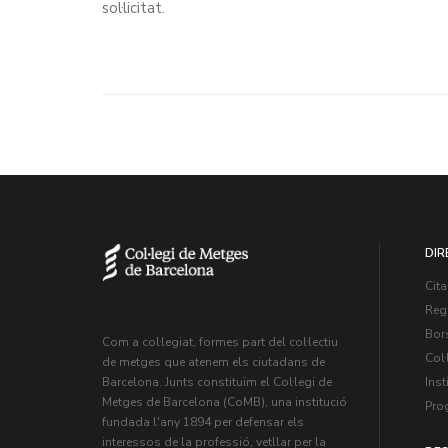
sol·licitat.
DIR
Cita
Regi
Bors
Com a col·legiat, formes part del col·lectiu
Col·
de metges que atenem els ciutadans de
Inst
Barcelona. Junts constituïm el Col·legi de
Metges de Barcelona (CoMB), una institució
Pro
fundada l'any 1894 per defensar els
interessos de la professió, vetllar per la