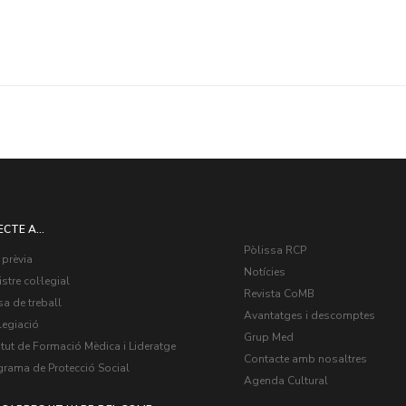
ECTE A...
Pòlissa RCP
 prèvia
Notícies
stre col·legial
Revista CoMB
a de treball
Avantatges i descomptes
legiació
Grup Med
itut de Formació Mèdica i Lideratge
Contacte amb nosaltres
grama de Protecció Social
Agenda Cultural