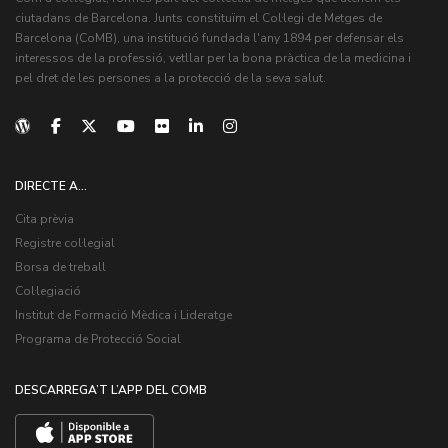
ciutadans de Barcelona. Junts constituïm el Col·legi de Metges de
Barcelona (CoMB), una institució fundada l'any 1894 per defensar els
interessos de la professió, vetllar per la bona pràctica de la medicina i
pel dret de les persones a la protecció de la seva salut.
DIRECTE A...
Cita prèvia
Registre col·legial
Borsa de treball
Col·legiació
Institut de Formació Mèdica i Lideratge
Programa de Protecció Social
DESCARREGA’T L’APP DEL COMB