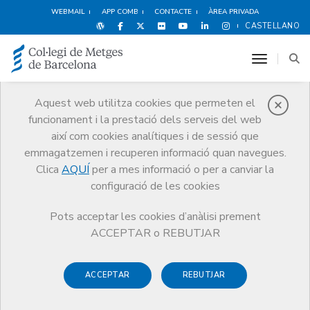
WEBMAIL
APP COMB
CONTACTE
ÀREA PRIVADA
CASTELLANO
toggle n
Aquest web utilitza cookies que permeten el
funcionament i la prestació dels serveis del web
Notícies
així com cookies analítiques i de sessió que
Comunicació
Notícies
emmagatzemen i recuperen informació quan navegues.
Nou Document de Posició del CCMC sobre principis i deures en
l’exercici de la Direcció Mèdica
Clica
AQUÍ
per a mes informació o per a canviar la
configuració de les cookies
Pots acceptar les cookies d’anàlisi prement
ACCEPTAR o REBUTJAR
ACCEPTAR
REBUTJAR
7 DE GENER DE 2019
Nou Document de Posició del