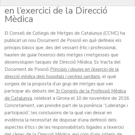
CCMC sobre principis i deures
en l’exercici de la Direcció
Mèdica
El Consell de Col·legis de Metges de Catalunya (CCMC) ha
publicat un nou Document de Posició en què defineix els
principis bàsics que, des del vessant ètic i professional,
haurien de guiar l'exercici dels metges i metgesses que
desenvolupen tasques de Direcció Mèdica. Es tracta del
Document de Posició
Principis i deures en l’exercici de la
direcció mèdica dels hospitals i centres sanitaris
, el qual
sorgeix de la proposta d’un grup de metges que van
participar als debats del
3r Congrés de la Professió Mèdica
de Catalunya
, celebrat a Girona el 10 de novembre de 2016.
Concretament, van prendre part de la ponència “Lideratge i
participació”, les conclusions de la qual van deixar en
evidència la necessitat de disposar d’una definició dels
aspectes ètics i de les responsabilitats lligades a l’exercici
del càrrec de la Direcció Mèdica, així com d’uns criteris de