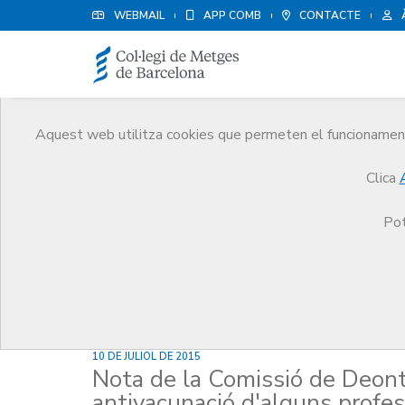
WEBMAIL
APP COMB
CONTACTE
Aquest web utilitza cookies que permeten el funcionament 
Notícies
Clica
Comunicació
Notícies
Nota de la Comissió de
Pot
10 DE JULIOL DE 2015
Nota de la Comissió de Deont
antivacunació d'alguns profes