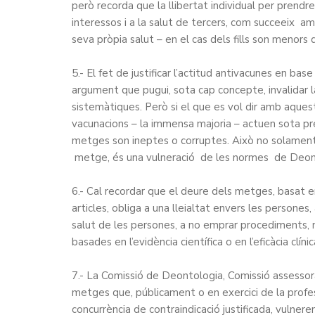
però recorda que la llibertat individual per prendr
interessos i a la salut de tercers, com succeeix amb 
seva pròpia salut – en el cas dels fills son menors 
5.- El fet de justificar l’actitud antivacunes en ba
argument que pugui, sota cap concepte, invalidar 
sistemàtiques. Però si el que es vol dir amb aq
vacunacions – la immensa majoria – actuen sota pr
metges son ineptes o corruptes. Això no solament é
metge, és una vulneració de les normes de Deo
6.- Cal recordar que el deure dels metges, basat en
articles, obliga a una lleialtat envers les persones
salut de les persones, a no emprar procediments, 
basades en l’evidència científica o en l’eficàcia clíni
7.- La Comissió de Deontologia, Comissió assesso
metges que, públicament o en exercici de la profe
concurrència de contraindicació justificada, vulner