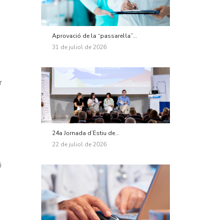
Aprovació de la “passarel·la”...
31 de juliol de 2026
r
24a Jornada d’Estiu de...
22 de juliol de 2026
i