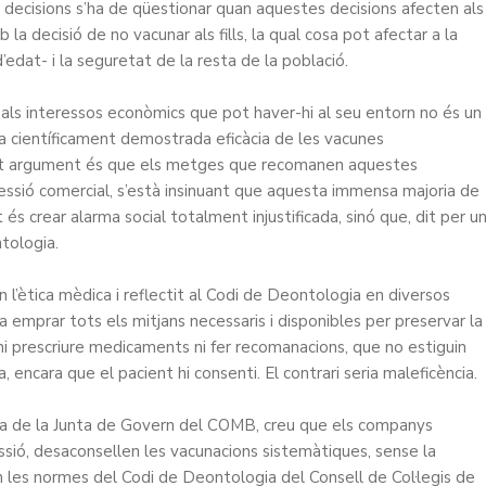
e decisions s’ha de qüestionar quan aquestes decisions afecten als
la decisió de no vacunar als fills, la qual cosa pot afectar a la
d’edat- i la seguretat de la resta de la població.
se als interessos econòmics que pot haver-hi al seu entorn no és un
la científicament demostrada eficàcia de les vacunes
uest argument és que els metges que recomanen aquestes
essió comercial, s’està insinuant que aquesta immensa majoria de
s crear alarma social totalment injustificada, sinó que, dit per u
ntologia.
 l’ètica mèdica i reflectit al Codi de Deontologia en diversos
, a emprar tots els mitjans necessaris i disponibles per preservar la
ni prescriure medicaments ni fer recomanacions, que no estiguin
ca, encara que el pacient hi consenti. El contrari seria maleficència.
ra de la Junta de Govern del COMB, creu que els companys
ssió, desaconsellen les vacunacions sistemàtiques, sense la
en les normes del Codi de Deontologia del Consell de Col·legis de