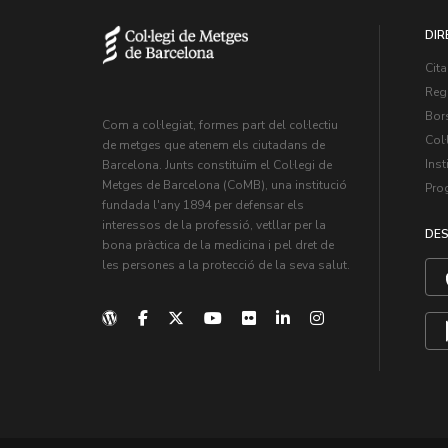
DIR
Cita
Regi
Bors
Com a col·legiat, formes part del col·lectiu
Col·
de metges que atenem els ciutadans de
Inst
Barcelona. Junts constituïm el Col·legi de
Metges de Barcelona (CoMB), una institució
Pro
fundada l'any 1894 per defensar els
interessos de la professió, vetllar per la
DES
bona pràctica de la medicina i pel dret de
les persones a la protecció de la seva salut.