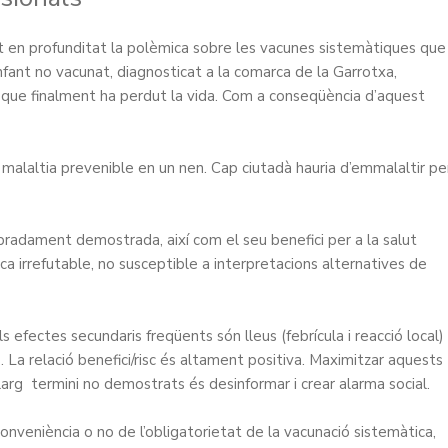
en profunditat la polèmica sobre les vacunes sistemàtiques que
nfant no vacunat, diagnosticat a la comarca de la Garrotxa,
i que finalment ha perdut la vida. Com a conseqüència d’aquest
malaltia prevenible en un nen. Cap ciutadà hauria d’emmalaltir pe
obradament demostrada, així com el seu benefici per a la salut
ica irrefutable, no susceptible a interpretacions alternatives de
efectes secundaris freqüents són lleus (febrícula i reacció local) 
 La relació benefici/risc és altament positiva. Maximitzar aquests
llarg termini no demostrats és desinformar i crear alarma social.
conveniència o no de l’obligatorietat de la vacunació sistemàtica,