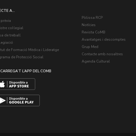
ECTE A...
Pòlissa RCP
 prèvia
Notícies
stre col·legial
Revista CoMB
a de treball
Avantatges i descomptes
legiació
Grup Med
itut de Formació Mèdica i Lideratge
Contacte amb nosaltres
grama de Protecció Social
Agenda Cultural
CARREGA’T L’APP DEL COMB