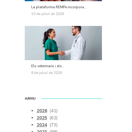
La plataforma REMPe incorpora...
10 de juliol de 2026
n
Els veterinaris i els...
8 de juliol de 2026
ARXIU
2026
(41)
2025
(62)
2024
(73)