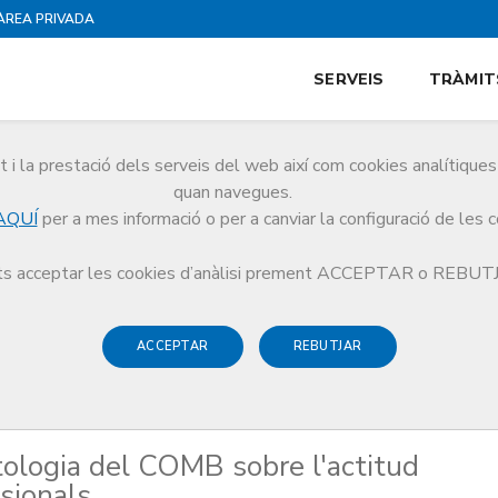
ÀREA PRIVADA
SERVEIS
TRÀMIT
i la prestació dels serveis del web així com cookies analítiqu
quan navegues.
AQUÍ
per a mes informació o per a canviar la configuració de les 
 Deontologia del COMB sobre l'actitud antivacunació d'alguns professionals
s acceptar les cookies d’anàlisi prement ACCEPTAR o REBU
ACCEPTAR
REBUTJAR
ologia del COMB sobre l'actitud
sionals