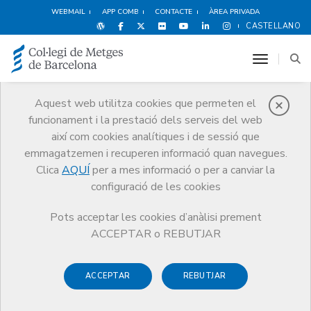
WEBMAIL
APP COMB
CONTACTE
ÀREA PRIVADA
CASTELLANO
toggle n
Aquest web utilitza cookies que permeten el
funcionament i la prestació dels serveis del web
Notícies
així com cookies analítiques i de sessió que
Comunicació
Notícies
emmagatzemen i recuperen informació quan navegues.
Nota aclaratòria del Consell de Col·legis de Metges de Catalunya en
relació a l'anomenada “Validación periódica de la Colegiación” de
Clica
AQUÍ
per a mes informació o per a canviar la
l'OMC per als metges col·legiats
configuració de les cookies
Pots acceptar les cookies d’anàlisi prement
ACCEPTAR o REBUTJAR
ACCEPTAR
REBUTJAR
11 DE NOVEMBRE DE 2016
Nota aclaratòria del Consell de