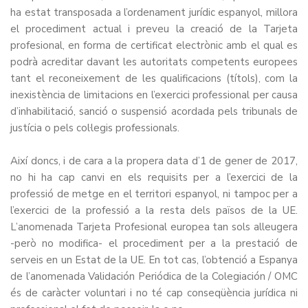
ha estat transposada a l’ordenament jurídic espanyol, millora
el procediment actual i preveu la creació de la Tarjeta
profesional, en forma de certificat electrònic amb el qual es
podrà acreditar davant les autoritats competents europees
tant el reconeixement de les qualificacions (títols), com la
inexistència de limitacions en l’exercici professional per causa
d’inhabilitació, sanció o suspensió acordada pels tribunals de
justícia o pels col·legis professionals.
Així doncs, i de cara a la propera data d’1 de gener de 2017,
no hi ha cap canvi en els requisits per a l’exercici de la
professió de metge en el territori espanyol, ni tampoc per a
l’exercici de la professió a la resta dels països de la UE.
L’anomenada Tarjeta Profesional europea tan sols alleugera
-però no modifica- el procediment per a la prestació de
serveis en un Estat de la UE. En tot cas, l’obtenció a Espanya
de l’anomenada Validación Periódica de la Colegiación / OMC
és de caràcter voluntari i no té cap conseqüència jurídica ni