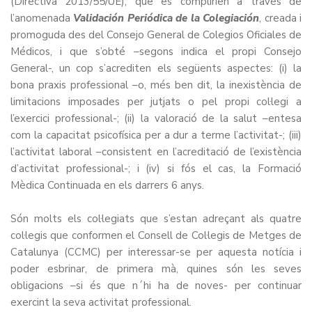
(Directiva 2013/55/UE), que es complirien a través de
l’anomenada
Validación Periódica de la Colegiación
, creada i
promoguda des del Consejo General de Colegios Oficiales de
Médicos, i que s’obté –segons indica el propi Consejo
General-, un cop s’acrediten els següents aspectes: (i) la
bona praxis professional –o, més ben dit, la inexistència de
limitacions imposades per jutjats o pel propi col·legi a
l’exercici professional-; (ii) la valoració de la salut –entesa
com la capacitat psicofísica per a dur a terme l’activitat-; (iii)
l’activitat laboral –consistent en l’acreditació de l’existència
d’activitat professional-; i (iv) si fós el cas, la Formació
Mèdica Continuada en els darrers 6 anys.
Són molts els col·legiats que s’estan adreçant als quatre
col·legis que conformen el Consell de Col·legis de Metges de
Catalunya (CCMC) per interessar-se per aquesta notícia i
poder esbrinar, de primera mà, quines són les seves
obligacions –si és que n´hi ha de noves- per continuar
exercint la seva activitat professional.