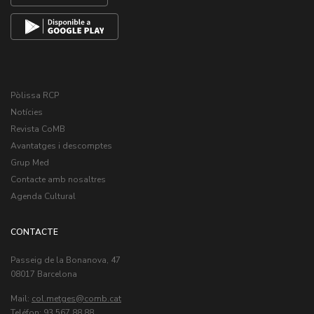
Pòlissa RCP
Notícies
Revista CoMB
Avantatges i descomptes
Grup Med
Contacte amb nosaltres
Agenda Cultural
CONTACTE
Passeig de la Bonanova, 47
08017 Barcelona
Mail:
col.metges
Teléfon: 93 567 88 88