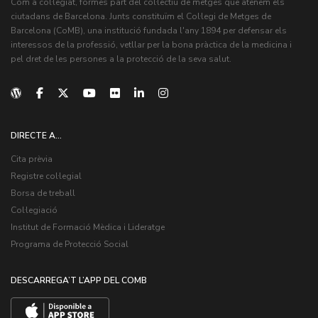
Com a col·legiat, formes part del col·lectiu de metges que atenem els
ciutadans de Barcelona. Junts constituïm el Col·legi de Metges de
Barcelona (CoMB), una institució fundada l'any 1894 per defensar els
interessos de la professió, vetllar per la bona pràctica de la medicina i
pel dret de les persones a la protecció de la seva salut.
DIRECTE A...
Cita prèvia
Registre col·legial
Borsa de treball
Col·legiació
Institut de Formació Mèdica i Lideratge
Programa de Protecció Social
DESCARREGA’T L’APP DEL COMB