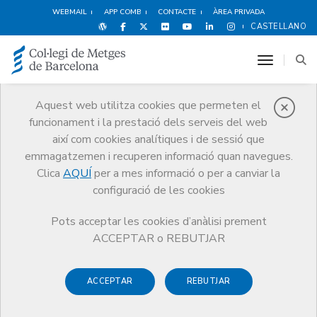
WEBMAIL
APP COMB
CONTACTE
ÀREA PRIVADA
CASTELLANO
toggle n
Aquest web utilitza cookies que permeten el
funcionament i la prestació dels serveis del web
Notícies
així com cookies analítiques i de sessió que
Comunicació
Notícies
emmagatzemen i recuperen informació quan navegues.
La pòlissa col·lectiva de Responsabilitat Civil dels quatre col·legis de
metges catalans supera els 25.000 assegurats
Clica
AQUÍ
per a mes informació o per a canviar la
configuració de les cookies
Pots acceptar les cookies d’anàlisi prement
ACCEPTAR o REBUTJAR
ACCEPTAR
REBUTJAR
8 DE JULIOL DE 2015
La pòlissa col·lectiva de