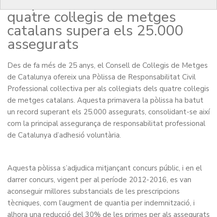
Responsabilitat Civil dels
quatre col·legis de metges
catalans supera els 25.000
assegurats
Des de fa més de 25 anys, el Consell de Col·legis de Metges
de Catalunya ofereix una Pòlissa de Responsabilitat Civil
Professional col·lectiva per als col·legiats dels quatre col·legis
de metges catalans. Aquesta primavera la pòlissa ha batut
un record superant els 25.000 assegurats, consolidant-se així
com la principal assegurança de responsabilitat professional
de Catalunya d’adhesió voluntària.
Aquesta pòlissa s’adjudica mitjançant concurs públic, i en el
darrer concurs, vigent per al període 2012-2016, es van
aconseguir millores substancials de les prescripcions
tècniques, com l’augment de quantia per indemnització, i
alhora una reducció del 30% de les primes per als assegurats