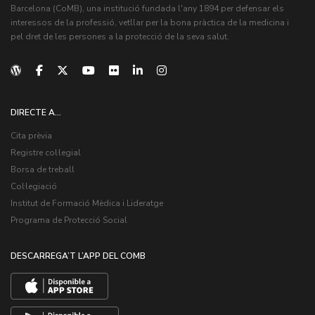
Barcelona (CoMB), una institució fundada l'any 1894 per defensar els
interessos de la professió, vetllar per la bona pràctica de la medicina i
pel dret de les persones a la protecció de la seva salut.
DIRECTE A...
Cita prèvia
Registre col·legial
Borsa de treball
Col·legiació
Institut de Formació Mèdica i Lideratge
Programa de Protecció Social
DESCARREGA’T L’APP DEL COMB