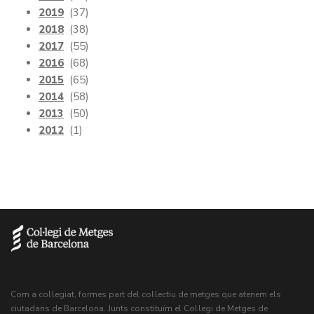
2019
(37)
2018
(38)
2017
(55)
2016
(68)
2015
(65)
2014
(58)
2013
(50)
2012
(1)
Com a col·legiat, formes part del col·lectiu de metges que atenem els
ciutadans de Barcelona. Junts constituïm el Col·legi de Metges de