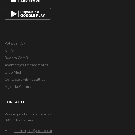
Pòlissa RCP
Notícies
Revista CoMB
Avantatges i descomptes
Grup Med
Contacte amb nosaltres
Agenda Cultural
CONTACTE
Passeig de la Bonanova, 47
08017 Barcelona
Mail:
col.metges