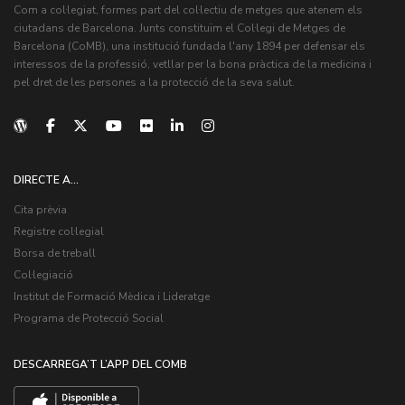
Com a col·legiat, formes part del col·lectiu de metges que atenem els
ciutadans de Barcelona. Junts constituïm el Col·legi de Metges de
Barcelona (CoMB), una institució fundada l'any 1894 per defensar els
interessos de la professió, vetllar per la bona pràctica de la medicina i
pel dret de les persones a la protecció de la seva salut.
DIRECTE A...
Cita prèvia
Registre col·legial
Borsa de treball
Col·legiació
Institut de Formació Mèdica i Lideratge
Programa de Protecció Social
DESCARREGA’T L’APP DEL COMB