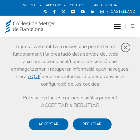
WEBMAIL
APP COMB
CONTACTE
ÀREA PRIVADA
CASTELLANO
toggle n
Aquest web utilitza cookies que permeten el
funcionament i la prestació dels serveis del web
Notícies
així com cookies analítiques i de sessió que
Comunicació
Notícies
emmagatzemen i recuperen informació quan navegues.
Fortaleses i febleses del sistema de formació especialitzada en base a
la troncalitat
Clica
AQUÍ
per a mes informació o per a canviar la
configuració de les cookies
Pots acceptar les cookies d’anàlisi prement
ACCEPTAR o REBUTJAR
ACCEPTAR
REBUTJAR
6 DE MAIG DE 2010
Fortaleses i febleses del