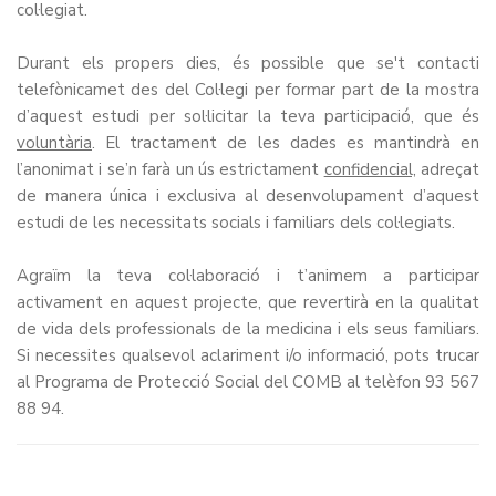
col·legiat.
Durant els propers dies, és possible que se't contacti
telefònicamet des del Col·legi per formar part de la mostra
d’aquest estudi per sol·licitar la teva participació, que és
voluntària
. El tractament de les dades es mantindrà en
l’anonimat i se’n farà un ús estrictament
confidencial,
adreçat
de manera única i exclusiva al desenvolupament d’aquest
estudi de les necessitats socials i familiars dels col·legiats.
Agraïm la teva col·laboració i t’animem a participar
activament en aquest projecte, que revertirà en la qualitat
de vida dels professionals de la medicina i els seus familiars.
Si necessites qualsevol aclariment i/o informació, pots trucar
al Programa de Protecció Social del COMB al telèfon 93 567
88 94.