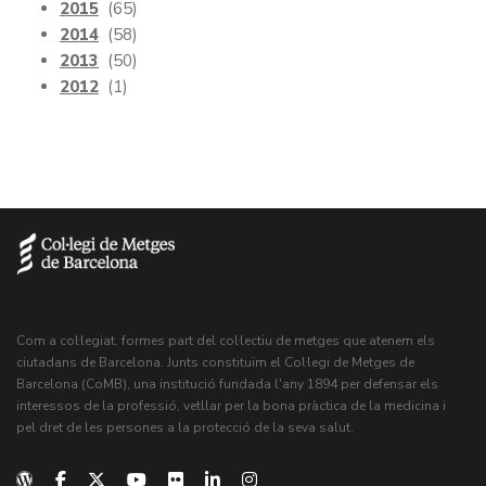
2015
(65)
2014
(58)
2013
(50)
2012
(1)
Com a col·legiat, formes part del col·lectiu de metges que atenem els
ciutadans de Barcelona. Junts constituïm el Col·legi de Metges de
Barcelona (CoMB), una institució fundada l'any 1894 per defensar els
interessos de la professió, vetllar per la bona pràctica de la medicina i
pel dret de les persones a la protecció de la seva salut.