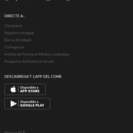
DIRECTE A...
Cita prèvia
Registre col·legial
Borsa de treball
Col·legiació
Institut de Formació Mèdica i Lideratge
Programa de Protecció Social
DESCARREGA’T L’APP DEL COMB
Pòlissa RCP