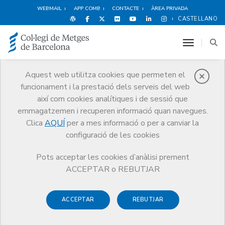
WEBMAIL
APP COMB
CONTACTE
ÀREA PRIVADA
CASTELLANO
toggle n
Aquest web utilitza cookies que permeten el
funcionament i la prestació dels serveis del web
Notícies
així com cookies analítiques i de sessió que
Comunicació
Notícies
Estudi del Programa de Protecció Social
emmagatzemen i recuperen informació quan navegues.
Clica
AQUÍ
per a mes informació o per a canviar la
configuració de les cookies
Pots acceptar les cookies d’anàlisi prement
ACCEPTAR o REBUTJAR
6 DE MAIG DE 2014
Estudi del Programa de
ACCEPTAR
REBUTJAR
Protecció Social