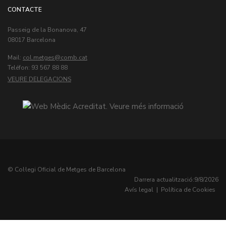
CONTACTE
Passeig de la Bonanova, 47
08017 Barcelona
Mail:
col.metges
Teléfon: 93 567 88 88
VEURE DELEGACIONS
© Col·legi Oficial de Metges de Barcelona
Darrera actualització:
9/8/2026
Avís legal
|
Política de Cookies