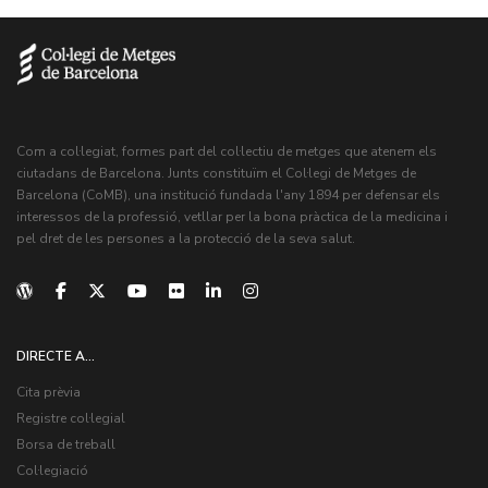
Com a col·legiat, formes part del col·lectiu de metges que atenem els
ciutadans de Barcelona. Junts constituïm el Col·legi de Metges de
Barcelona (CoMB), una institució fundada l'any 1894 per defensar els
interessos de la professió, vetllar per la bona pràctica de la medicina i
pel dret de les persones a la protecció de la seva salut.
DIRECTE A...
Cita prèvia
Registre col·legial
Borsa de treball
Col·legiació