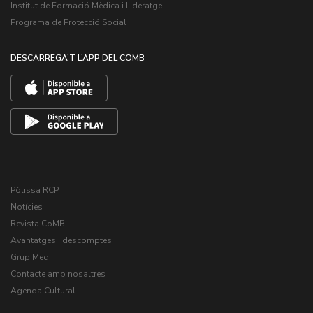
Institut de Formació Mèdica i Lideratge
Programa de Protecció Social
DESCARREGA’T L’APP DEL COMB
Pòlissa RCP
Notícies
Revista CoMB
Avantatges i descomptes
Grup Med
Contacte amb nosaltres
Agenda Cultural