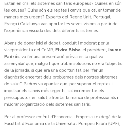
Estan en crisi els sistemes sanitaris europeus? Quines en són
les causes? Quins són els reptes i canvis que cal entomar de
manera més urgent? Experts del Regne Unit, Portugal,
França i Catalunya van aportar les seves visions a partir de
l’experiència viscuda des dels diferents sistemes.
Abans de donar inici al debat, conduït i moderat per la
vicepresidenta del CoMB,
Elvira Bisbe
, el president,
Jaume
Padrós
, va fer una presentació prèvia en la qual va
assenyalar que, malgrat que trobar solucions no era l’objectiu
de la jornada, sí que era una oportunitat per “fer un
diagnòstic encertat dels problemes dels nostres sistemes
de salut”. Padrós va apuntar que, per superar el reptes i
impulsar els canvis més urgents, cal incrementar els
pressupostos en salut, afrontar la manca de professionals i
millorar l’organització dels sistemes sanitaris.
Per al professor emèrit d’Economia i Empresa i exdegà de la
Facultat d’Economia de la Universitat Pompeu Fabra (UPF),