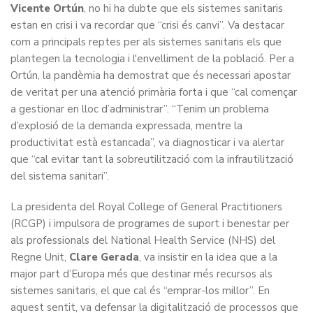
Vicente Ortún
, no hi ha dubte que els sistemes sanitaris
estan en crisi i va recordar que “crisi és canvi”. Va destacar
com a principals reptes per als sistemes sanitaris els que
plantegen la tecnologia i l'envelliment de la població. Per a
Ortún, la pandèmia ha demostrat que és necessari apostar
de veritat per una atenció primària forta i que “cal començar
a gestionar en lloc d’administrar”. “Tenim un problema
d’explosió de la demanda expressada, mentre la
productivitat està estancada”, va diagnosticar i va alertar
que “cal evitar tant la sobreutilització com la infrautilització
del sistema sanitari”.
La presidenta del Royal College of General Practitioners
(RCGP) i impulsora de programes de suport i benestar per
als professionals del National Health Service (NHS) del
Regne Unit,
Clare Gerada
, va insistir en la idea que a la
major part d’Europa més que destinar més recursos als
sistemes sanitaris, el que cal és “emprar-los millor”. En
aquest sentit, va defensar la digitalització de processos que