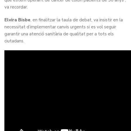
que estem operant de càncer de colon pacients de 90 anys”,
va recordar.
Elvira Bisbe
, en finalitzar la taula de debat, va insistir en la
necessitat d’implementar canvis urgents si es vol seguir
garantir una atenció sanitària de qualitat per a tots els
ciutadans.