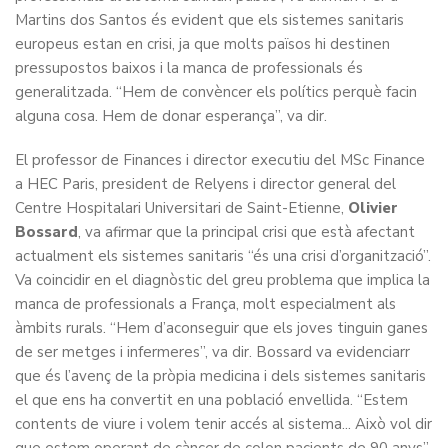
Martins dos Santos és evident que els sistemes sanitaris
europeus estan en crisi, ja que molts països hi destinen
pressupostos baixos i la manca de professionals és
generalitzada. “Hem de convèncer els polítics perquè facin
alguna cosa. Hem de donar esperança”, va dir.
El professor de Finances i director executiu del MSc Finance
a HEC Paris, president de Relyens i director general del
Centre Hospitalari Universitari de Saint-Etienne,
Olivier
Bossard
, va afirmar que la principal crisi que està afectant
actualment els sistemes sanitaris “és una crisi d’organització”.
Va coincidir en el diagnòstic del greu problema que implica la
manca de professionals a França, molt especialment als
àmbits rurals. “Hem d’aconseguir que els joves tinguin ganes
de ser metges i infermeres”, va dir. Bossard va evidenciarr
que és l’avenç de la pròpia medicina i dels sistemes sanitaris
el que ens ha convertit en una població envellida. “Estem
contents de viure i volem tenir accés al sistema... Això vol dir