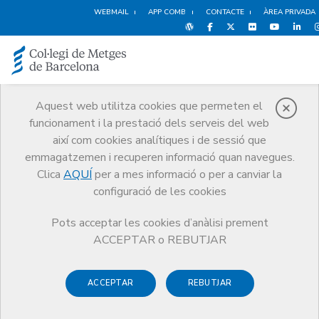
WEBMAIL
APP COMB
CONTACTE
ÀREA PRIVADA
Aquest web utilitza cookies que permeten el
funcionament i la prestació dels serveis del web
Notícies
així com cookies analítiques i de sessió que
Comunicació
Notícies
emmagatzemen i recuperen informació quan navegues.
Estan en crisi els models sanitaris a Europa? Disponible el vídeo de la
sessió íntegra
Clica
AQUÍ
per a mes informació o per a canviar la
configuració de les cookies
Pots acceptar les cookies d’anàlisi prement
ACCEPTAR o REBUTJAR
ACCEPTAR
REBUTJAR