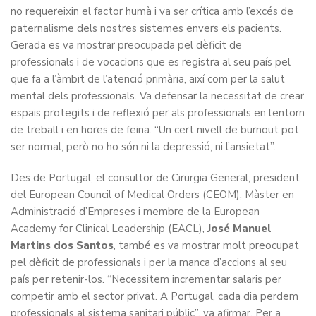
no requereixin el factor humà i va ser crítica amb l’excés de
paternalisme dels nostres sistemes envers els pacients.
Gerada es va mostrar preocupada pel dèficit de
professionals i de vocacions que es registra al seu país pel
que fa a l’àmbit de l’atenció primària, així com per la salut
mental dels professionals. Va defensar la necessitat de crear
espais protegits i de reflexió per als professionals en l’entorn
de treball i en hores de feina. “Un cert nivell de burnout pot
ser normal, però no ho són ni la depressió, ni l’ansietat”.
Des de Portugal, el consultor de Cirurgia General, president
del European Council of Medical Orders (CEOM), Màster en
Administració d’Empreses i membre de la European
Academy for Clinical Leadership (EACL),
José Manuel
Martins dos Santos
, també es va mostrar molt preocupat
pel dèficit de professionals i per la manca d’accions al seu
país per retenir-los. “Necessitem incrementar salaris per
competir amb el sector privat. A Portugal, cada dia perdem
professionals al sistema sanitari públic”, va afirmar. Per a